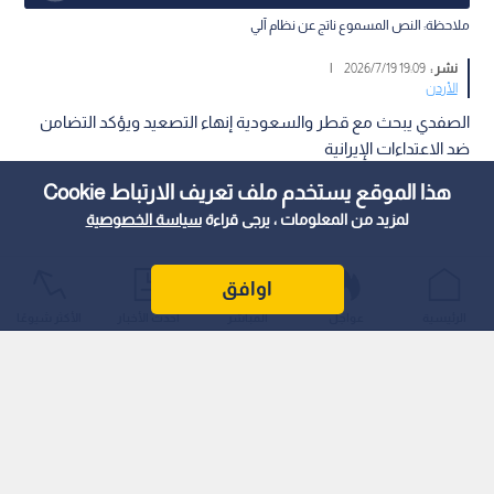
ملاحظة: النص المسموع ناتج عن نظام آلي
نشر :
19:09 2026/7/19
|
الأردن
الصفدي يبحث مع قطر والسعودية إنهاء التصعيد ويؤكد التضامن
ضد الاعتداءات الإيرانية
هذا الموقع يستخدم ملف تعريف الارتباط Cookie
لمزيد من المعلومات ، يرجى قراءة
سياسة الخصوصية
اوافق
الرئيسية
عواجل
المباشر
أحدث الأخبار
الأكثر شيوعًا
بحث نائب رئيس الوزراء ووزير الخارجية وشؤون المغتربين أيمن