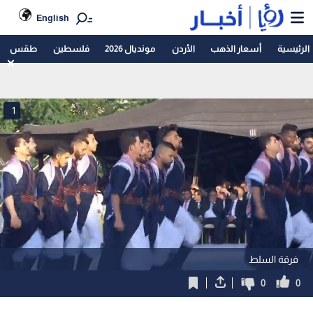
English
الرئيسية
أسعار الذهب
الأردن
مونديال 2026
فلسطين
طقس
1
فرقة السلط
0
0