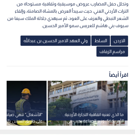
وتخلل حفل المضارب عروض موسيقية وثقافية مستوحاة من
التراث الأردني الغني، حيث سيبدأ العرض بالمشاة الصامتة، وإلقاء
الشعر النبطي والعزف على العود، ثم سيهدي جلالة الملك سيفا من
سيوف بني هاشم للعريس سمو الأمير الحسين.
الاردن
السلط
ولي العهد الامير الحسين بن عبدالله
مراسم الزفاف
اقرأ أيضاً
ما الذي تعنيه اتفاقية التجارة الأردنية
"الأشغال" تنهي صيانة الح
الأمريكية؟.. وزير الصناعة يجيب في
على طريق الستين بالسلط
نبض البلد
للإبلاغ عن العبث