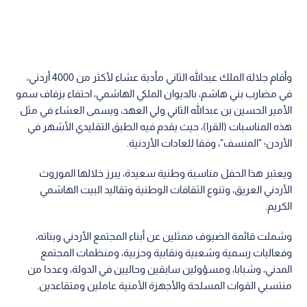
وأقام جلالة الملك عبدالله الثاني مأدبة عشاء لأكثر من 4000 أردني،
في مضارب بني هاشم، بالديوان الملكي الهاشمي، احتفاء بزفاف سمو
الأمير الحسين بن عبدالله الثاني ولي العهد، ويسمى العشاء في مثل
هذه المناسبات (القرا)، حيث يقدم فيه الطبق التقليدي الأشهر في
الأردن؛ "المنسف"، وفقا للعادات الأردنية.
ويعتبر هذا الحفل مناسبة وطنية سعيدة، يبرز خلالها الموروث
الأردني العريق، وتنوع الثقافات الوطنية وتقاليد البيت الهاشمي
الكريم.
وشملت قائمة الضيوف ممثلين عن أبناء المجتمع الأردني وبناته،
وفعاليات رسمية وشعبية ونقابية وحزبية، ومنظمات المجتمع
المدني، وشبابا، ومسؤولين سابقين وحاليين في الدولة، وعددا من
منتسبي القوات المسلحة والأجهزة الأمنية عاملين ومتقاعدين.