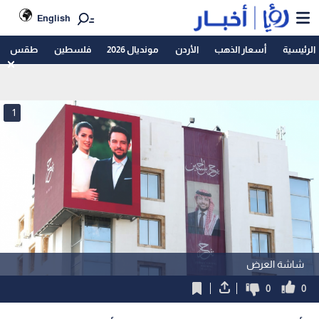
English
الرئيسية
أسعار الذهب
الأردن
مونديال 2026
فلسطين
طقس
1
شاشة العرض
0
0