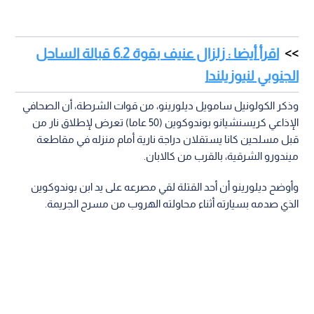
اقرأ أيضا : زلزال عنيف بقوة 6.2 قبالة الساحل
الجنوبي لنيوزيلندا
وذكر الكولونيل سامويل ديلورينو، من قوات الشرطة، أن الصحافي
الإذاعي كريسنشيانو بوندوكوين (50 عاما) تعرض لإطلاق نار من
قبل مسلحين كانا يستقلان دراجة نارية أمام منزله في مقاطعة
ميندورو الشرقية، بالقرب من كالابان.
وأوضح ديلورينو أن أحد القتلة لقي مصرعه على يد ابن بوندوكوين
الذي صدمه بسيارته أثناء محاولته الهروب من مسرح الجريمة.