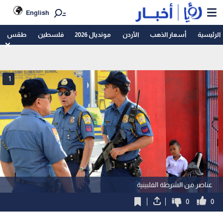
English
الرئيسية
أسعار الذهب
الأردن
مونديال 2026
فلسطين
طقس
1
عناصر من الشرطة الفلبينية
0
0