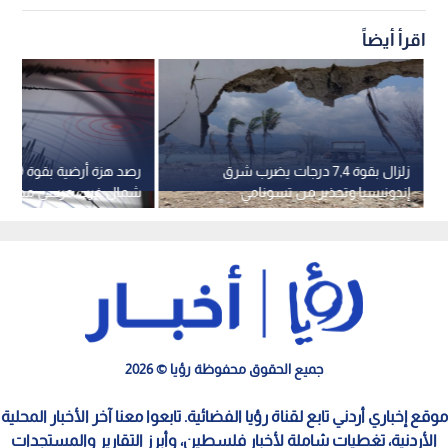
اقرأ أيضاً
زلزال بقوة 7,4 درجات يضرب شرق
رصد ه
إندونيسيا وتحذير من تسونامي
شمال غرب مرسى مطروح 
جميع الحقوق محفوظة رؤيا © 2026
موقع إخباري أردني تابع لقناة رؤيا الفضائية. تابعوا معنا آخر الأخبار المحلية
الأردنية، تغطيات شاملة لأخبار فلسطين، وأبرز التقارير والمستجدات