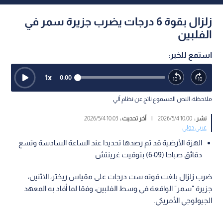
زلزال بقوة 6 درجات يضرب جزيرة سمر في
الفلبين
استمع للخبر:
1
x
0:00
ملاحظة: النص المسموع ناتج عن نظام آلي
نشر :
10:00 2026/5/4
|
آخر تحديث :
10:03 2026/5/4
عربي دولي
الهزة الأرضية قد تم رصدها تحديدا عند الساعة السادسة وتسع
دقائق صباحا (6:09) بتوقيت غرينتش
ضرب زلزال بلغت قوته ست درجات على مقياس ريختر، الاثنين،
جزيرة "سمر" الواقعة في وسط الفلبين، وفقا لما أفاد به المعهد
الجيولوجي الأمريكي.