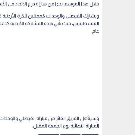
وسيتأهل الفريق الفائز من مباراة الفيصلي والوحدات 
المباراة النهائية يوم الجمعة المقبل.
الأردن
الوحدات
الفيصلي
اقرأ أيضاً
ادو الزاكي
يزن العرب يقود نجوم الدوري
نادي قطر يع
امى
الكوري الجنوبي أمام مانشستر
الدولي الأردن
سيتي