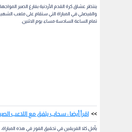
ينتظر عشاق كرة القدم الأردنية بفارغ الصبر المواجهة
والفيصلي في المباراة التي ستقام على ملعب الشهي
تمام الساعة السادسة مساء، يوم الاثنين.
اقرأ أيضا : سحاب يتفق مع اللاعب الصي
يأمل كلا الفريقين في تحقيق الفوز في هذه المباراة،
خلال هذا الموسم، بدءا من مباراة درع الاتحاد في ال
ويشارك الفيصلي والوحدات كممثلين للكرة الأردنية 
الفلسطينيين، حيث تأتي هذه المشاركة الأردنية كد
عام.