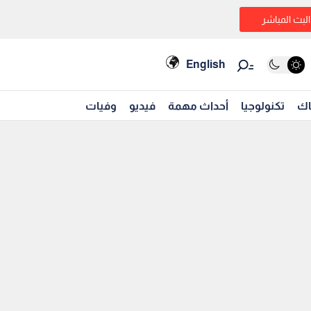
البث المباشر
English
اك
تكنولوجيا
أحداث مهمة
فيديو
وفيات