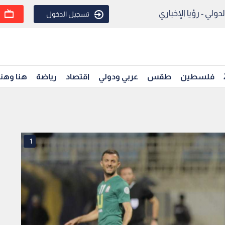
ولي - رؤيا الإخباري
تسجيل الدخول
فلسطين
طقس
عربي ودولي
اقتصاد
رياضة
هنا وهن
1