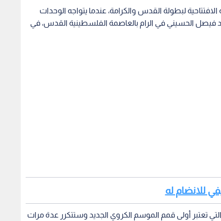
 الافتتاحية لبطولة القدس والكرامة، عندما يتواجه الوحدات
د فيصل الحسيني في الرام بالعاصمة الفلسطينية القدس، في
في للانضام له
 التي تعتبر أولى قمم الموسم الكروي الجديد وستتكرر عدة مرات
أسبوع المقبل، وحتى مباراتي كأس السوبر في شهر تموز.
في هذه البطولة، إلى جانب فريقي جبل المكبر وهلال القدس
عم للكرة الفلسطينية بشكل خاص وللرياضة الفلسطينية بشكل