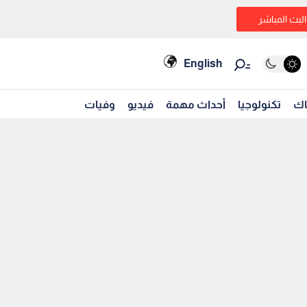
البث المباشر
English
اك
تكنولوجيا
أحداث مهمة
فيديو
وفيات