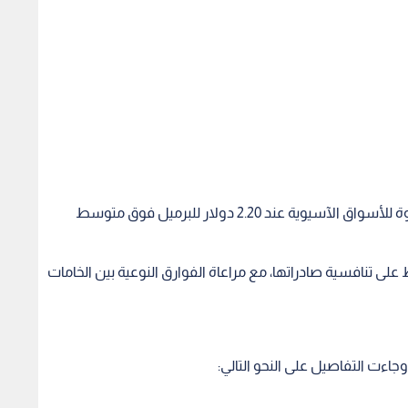
أما فيما يتعلق بـ خام البصرة الثقيل، فقد حددت العلاوة للأسواق الآسيوية عند 2.20 دولار للبرميل فوق متوسط
 تنافسية صادراتها، مع مراعاة الفوارق النوعية بين الخامات
اءت التفاصيل على النحو التالي: