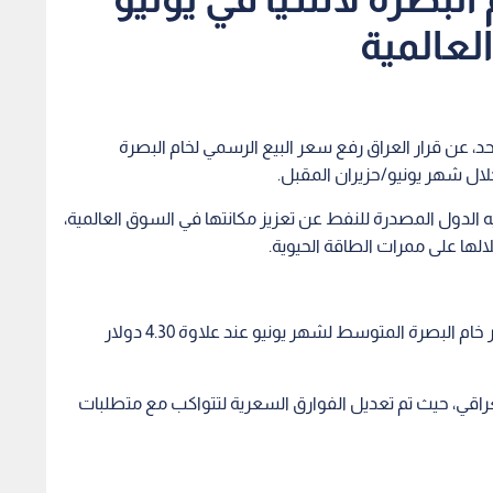
عالمية
، عن قرار العراق رفع سعر البيع الرسمي لخام البصرة
لال شهر يونيو/حزيران المقبل.
لدول المصدرة للنفط عن تعزيز مكانتها في السوق العالمية،
لها على ممرات الطاقة الحيوية.
وفقا للبيان الرسمي لشركة "سومو"، فقد تقرر تسعير خام البصرة المتوسط لشهر يونيو عند علاوة 4.30 دولار
لعراقي، حيث تم تعديل الفوارق السعرية لتتواكب مع متطلبات