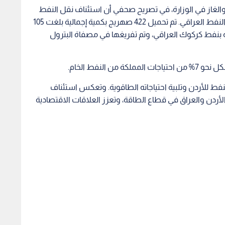
الغاز في الوزارة، في تصريح صحفي أن استئناف نقل النفط
الخام العراقي جاء بناء على توقيع مذكرة وعقد تجهيز النفط العراقي. تم تحميل 422 صهريج بكمية إجمالية بلغت 105
نها حوالي 300 صهريج محملة بنفط كركوك العراقي، وتم تفريغها في مصفاة البترول
النفط الخام.
نفط للأردن وتلبية احتياجاته الطاقوية. وتعكس استئناف
الأردن والعراق في قطاع الطاقة، وتعزز العلاقات الاقتصادية