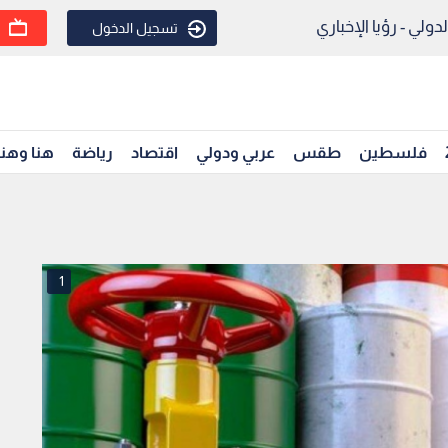
ولي - رؤيا الإخباري
تسجيل الدخول
فلسطين
طقس
عربي ودولي
اقتصاد
رياضة
هنا وهن
1