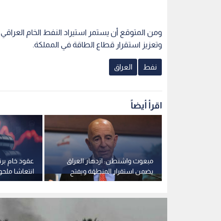
ومن المتوقع أن يستمر استيراد النفط الخام العراقي إ
وتعزيز استقرار قطاع الطاقة في المملكة.
نفط
العراق
اقرأ أيضاً
جل ارتفاعا
مبعوث واشنطن: ازدهار العراق
عقود خام بر
را
يضمن استقرار المنطقة ويفتح
انتعاشا ملح
فرصا حصرية لشركاتنا
80 دولارا