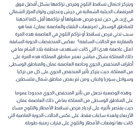
ويتركز احتمال تساقط الثلوج وفرص تراكمها بشكل أفضل فوق
المرتفعات الجبلية الشمالية في جرش وعجلون ولواء المزار الشمالي
في إربد، في حين تبدو فرص هطولها أو تراكمها أقل كلما اتجهنا
للمناطق الوسطى (مرتفعات البلقاء والعاصمة عمان)، فما هو
سبب تدني فرص تساقط أو تراكم الثلوج في العاصمة هذه المرة
بالمقارنة مع الحالات السابقة؟ بعكس المنخفضات الجوية السابقة
(مثل عاصفة هدى) التي كانت تستهدف منطقة بلاد الشام بما في
ذلك المملكة بشكل مباشر، تعتبر مناطق المملكة هذه المرة على
أطراف المنخفض الجوي وخاصة العاصمة عمان والمناطق الوسطى
من المملكة، حيث يتركز تأثير المنخفض الجوي على كل من تركيا
وسواحل سوريا ولبنان، ومن ثم بعض مناطق شمال فلسطين.
وهذه الوضعية تجعل من تأثير المنخفض الجوي محدودا عموما
على المناطق الوسطى من المملكة بما في ذلك العاصمة عمان،
حيث يقتصر تأثيره على ازدياد فرص تساقط الأمطار والثلوج مساء
الأربعاء ولعدة ساعات فقط، على عكس الحالات الجوية الماضية التي
كانت بها توقعات الأمطار والثلوج على فترات زمنية طويلة.