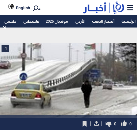
English
الرئيسية
أسعار الذهب
الأردن
مونديال 2026
فلسطين
طقس
1
0
0