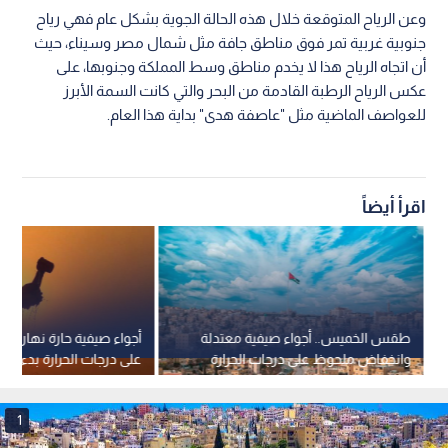
وعن الرياح المتوقعة خلال هذه الحالة الجوية بشكل عام فهي رياح
جنوبية غربية تمر فوق مناطق جافة مثل شمال مصر وسيناء، حيث
أن اتجاه الرياح هذا لا يخدم مناطق وسط المملكة وجنوبها، على
عكس الرياح الرطبة القادمة من البحر والتي كانت السمة الأبرز
للعواصف الماضية مثل "عاصفة هدى" بداية هذا العام.
اقرأ أيضاً
طقس الخميس.. أجواء صيفية معتدلة
أجواء صيفية حارة نهارا وت
وانخفاض ملحوظ على درجات الحرارة
على درجات الحرارة بدءا م
في عمان
1