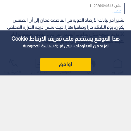
نشر :
6:43 2026/8/4
|
طقس
تشير آخر بيانات الأرصاد الجوية في العاصمة عمان إلى أن الطقس
يكون، يوم الثلاثاء، حارا وصافيا نهارا، حيث تمس درجة الحرارة العظمى
36 درجة مئوية خلال ساعات العصر، مع أجواء صافية ومعتدلة ليلا
هذا الموقع يستخدم ملف تعريف الارتباط Cookie
تهبط معها الحرارة الصغرى إلى 23 درجة مئوية.
لمزيد من المعلومات ، يرجى قراءة
سياسة الخصوصية
اوافق
الرئيسية
عواجل
المباشر
أحدث الأخبار
الأكثر شيوعًا