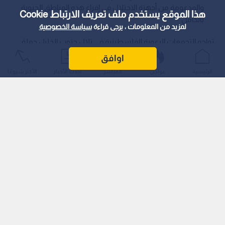
والمدعومة من أجهزة الاحتلال في إفراغ هذه المناطق الحيوية
هذا الموقع يستخدم ملف تعريف الارتباط Cookie
بالكامل
لمزيد من المعلومات ، يرجى قراءة
سياسة الخصوصية
تواجه التجمعات الرعوية الفلسطينية في تلال جنوب الخليل حملة
اضطهاد شديدة وممنهجة تقودها مجموعات استيطانية بدعم
اوافق
رسمي، بهدف إجبار السكان على مغادرة منازلهم وأراضيهم التاريخية.
الرئيسية
عواجل
المباشر
أحدث الأخبار
الأكثر شيوعًا