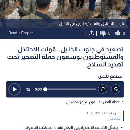
قوات الاحتلال والمستوطنون في الخليل
Read in English
0
0
تصعيد في جنوب الخليل.. قوات الاحتلال
والمستوطنون يوسعون حملة التهجير تحت
تهديد السلاح
استمع للخبر:
1
x
0:00
ملاحظة: النص المسموع ناتج عن نظام آلي
نشر :
21:54 2026/5/23
|
فلسطين
يتمثل الهدف الاستراتيجي العام لهذه الحملات الممولة