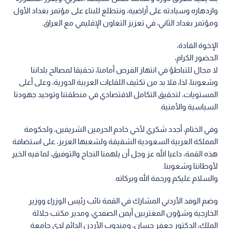
وازدهاره وسيادته على أراضيه، ونتطلع للبناء على مؤتمر بغداد الأول
ومؤتمر بغداد الثاني، في تعزيز التعاون الإقليمي مع العراق.
الإخوة القادة،
الحضور الكرام،
لا مجال للتباطؤ في انتهاز الفرص أمامنا، تحقيقا لمصالح بلداننا
وشعوبنا، لذا، فلا بد من تكثيف اللقاءات العربية الدورية، وعلى أعلى
المستويات، لتحقيق التكامل الاقتصادي في منطقتنا وتوحيد جهودنا
السياسية والأمنية.
وفي الختام، أجدد شكري لأخي خادم الحرمين الشريفين، ولحكومة
المملكة العربية السعودية الشقيقة ولشعبها العزيز، على استضافة
هذه القمة، داعيا الله عز وجل أن يلهمنا النجاح والتوفيق، لما فيه الخير
لأوطاننا وشعوبنا.
والسلام عليكم ورحمة الله وبركاته.
وضم الوفد الأردني المشارك في القمة نائب رئيس الوزراء ووزير
الخارجية وشؤون المغتربين أيمن الصفدي، ومدير مكتب جلالة
الملك، الدكتور جعفر حسان، ومندوب الأردن الدائم لدى جامعة