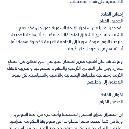
الهاشمية على هذه المقدسات.
إخواني القادة،
الحضور الكرام،
لقد حذرنا مرارا من استمرار الأزمة السورية دون حل، فقد دفع
الشعب السوري الشقيق ثمنها غاليا، وانعكست آثارها علينا جميعا،
ونرحب اليوم بعودة سوريا إلى الجامعة العربية كخطوة مهمة نأمل
أن تسهم في جهود إنهاء الأزمة.
ونؤكد هنا على أهمية تعزيز المسار السياسي الذي انطلق من اجتماع
عمان، وبنى على المبادرة الأردنية والجهود السعودية والعربية لإنهاء
الأزمة ومعالجة تداعياتها الإنسانية والأمنية والسياسية، لكي يعود
اللاجئون إلى وطنهم.
إخواني القادة،
الحضور الكرام،
إن استقرار العراق استقرار لمنطقتنا وأمنه جزء من أمننا القومي،
وإننا في هذا الصدد، ندعم الخطوات التي تقوم بها الحكومة العراقية،
بما يعيد للعراق دوره ومكانته ضمن محيطه العربي، ويعزز استقراره