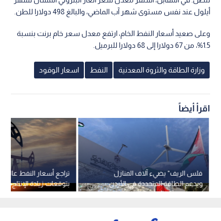
أيلول عند نفس مستوى شهر آب الماضي، والبالغ 498 دولارا للطن.
وعلى صعيد أسعار النفط الخام، ارتفع معدل سعر خام برنت بنسبة
1.5%، من 67 دولارا إلى 68 دولارا للبرميل.
وزارة الطاقة والثروة المعدنية
النفط
اسعار الوقود
اقرأ أيضاً
فلس الريف" يضيء آلاف المنازل
تراجع أسعار النفط عالميا
ويدعم الطاقة المتجددة في الأردن..
بتوقعات زيادة الإنتاج من 
بالأرقام