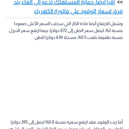
اقرأ أيضا: حماية المستهلك تدعو الى الغاء بند
فرق اسعار الوقود على فاتورة الكهرباء
وشمل الارتفاع أيضا مادة الكاز التي سجلت السعر الأعلى صعودا
بنسبة 2%، ليصل سعر الطن إلى 672 دولارا، بينما ارتفع سعر الديزل
بنسبة طفيفة بلغت 0.5%، مسجلا 639 دولارا للطن.
أما زيت الوقود، فقد ارتفع سعره بنسبة 0.8% ليصل إلى 395 دولارا
للطن. في المقابل، استقر معدل سعر الغاز البترولي المسال لشهر