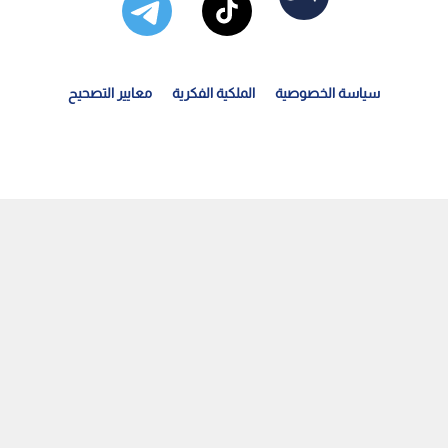
سياسة الخصوصية
الملكية الفكرية
معايير التصحيح
رتفاع على أسعار النفط ومشتقاته عالميا | رؤيا الإخباري