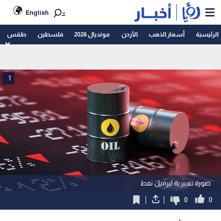
English
الرئيسية
أسعار الذهب
الأردن
مونديال 2026
فلسطين
طقس
1
صورة تعبيرية لبرميل نفط
0
0