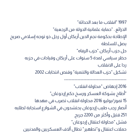
1997 "انقلاب ما بعد الحداثة"
الذرائع.. "حماية علمانية الدولة من الرجعية"
الإطاحة بحكومة نجم الدين أربكان أول رجل ذو توجه إسلامي صريح
يصل للسلطة
حل حزب أربكان "حزب الرفاه"
حظر سياسي لمدة 5 سنوات على أربكان وقيادات في حزبه
ردا على الانقلاب
تشكيل "حزب العدالة والتنمية" وقنص انتخابات 2002
------------------------------------------
2016 إجهاض "محاولة انقلاب"
"أطاح بشوكة العسكر ورسخ حكم إردوغان"
15 تموز/يوليو 2016 محاولة انقلاب تضرب في مهدها
أنصار رجب طيب إردوغان يحتشدون في الشوارع استجابة لطلبه
251 قتيل وأكثر من 2200 جريح
فشل "محاولة اعتقال إردوغان"
حملات اعتقال و"تطهير" تطال آلاف العسكريين والمدنيين