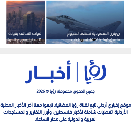
رويترز: السعودية تستعد لهجوم
قوات التحالف بقيادة السع
منسق "وشيك" تشنه جماعات
11 مدنيا بهجوم للحوثيين على نجران
مدعومة من إيران
جميع الحقوق محفوظة رؤيا © 2026
موقع إخباري أردني تابع لقناة رؤيا الفضائية. تابعوا معنا آخر الأخبار المحلية
الأردنية، تغطيات شاملة لأخبار فلسطين، وأبرز التقارير والمستجدات
العربية والدولية على مدار الساعة.