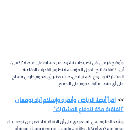
وأوضح قرملي، في تصريحات نشرها عبر حسابه على منصة "إكس"،
أن الاتفاقية تتيح للدول الـمؤسسة تطوير القدرات الدفاعية
الـمشتركة والـردع الاستراتيجي، حيث يعتبر أي هجوم خارجي مسلح
على أي منها بمثابة هجوم على الـجميع.
اقرأ أيضا: الرياض وأنقرة وإسلام آباد توقعان
"اتفاقية مكة للدفاع المشترك"
وشدد الدبلوماسي السعودي على أن الاتفاقية لا تعبر عن توجه لبناء
محور عسكري أو تكتل طائفي، وليست مربوطة بمساع نووية أو