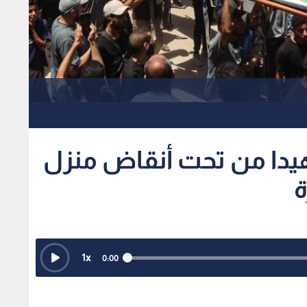
 جثامين 18 شهيدا من تحت أنقاض منزل
ة
1
x
0:00