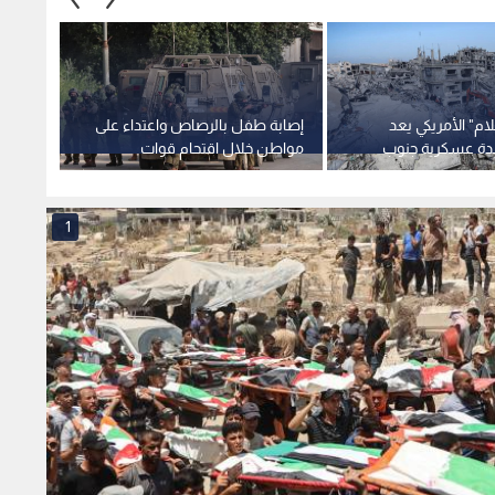
م" الأمريكي يعد
إصابة طفل بالرصاص واعتداء على
اعدة عسكرية جنوب
مواطن خلال اقتحام قوات
باعتدا
الاحتلال لـ جنين
مخيم ق
1