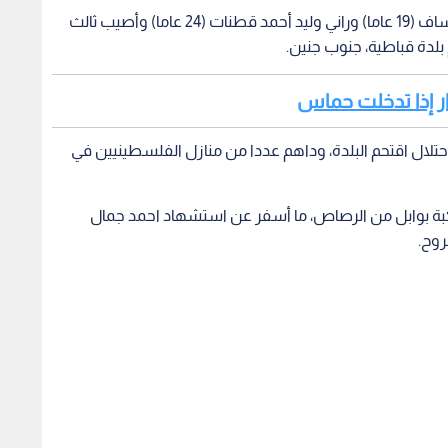
استشهد فجر الأربعاء، الشابين أحمد جمال توفيق عساف (19 عاما) وراني وليد أحمد قطنات (24 عاما) وأصيب ثالث
بلدة قباطية، جنوب جنين.
نوار إذا تدخلت حماس
تلال اقتحم البلدة، وداهم عددا من منازل الفلسطينيين في
 بوابل من الرصاص، ما أسفر عن استشهاد احمد جمال
روح.