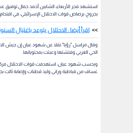
بجروح، برصاص قوات الاحتلال الإسرائيلي، في اقتحام 
اقرأ أيضا : الاحتلال يتوعد باغتيال الس
وقال مراسل "رؤيا" نقلا عن شهود عيان إن جيش الاح
الحي الغربي وفتشتها وعبثت بمحتوياتها.
وبحسب شهود عيان، استهدفت قوات الاحتلال مركبة
عساف من قباطية وراني وليد قطنات وإصابة ثالث بج