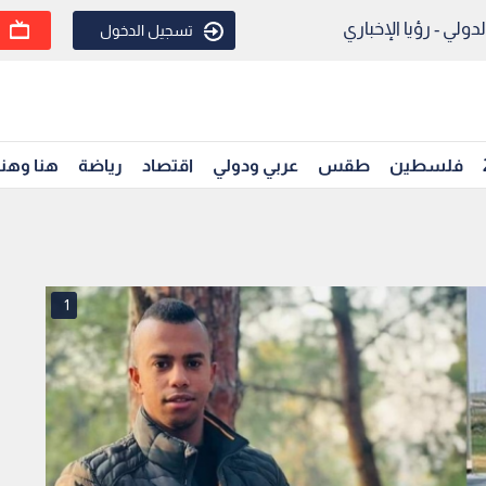
ولي - رؤيا الإخباري
تسجيل الدخول
فلسطين
طقس
عربي ودولي
اقتصاد
رياضة
هنا وهن
1