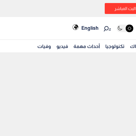
البث المباشر
English
اك
تكنولوجيا
أحداث مهمة
فيديو
وفيات