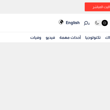
البث المباشر
English
اك
تكنولوجيا
أحداث مهمة
فيديو
وفيات