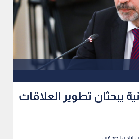
ية يبحثان تطوير العلاقات
ن البلدين الصديقين