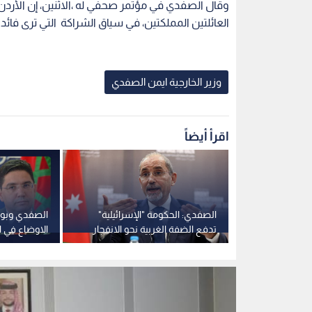
وقال الصفدي في مؤتمر صحفي له ،الاثنين، إن الأردن 
العائلتين المملكتين، في سياق الشراكة التي ترى فائد
وزير الخارجية ايمن الصفدي
اقرأ أيضاً
زيرة الخارجية
الصفدي: الحكومة "الإسرائيلية"
الصفدي وبور
لتعاون
تدفع الضفة الغربية نحو الانفجار
الاوضاع في 
الاقتحامات "