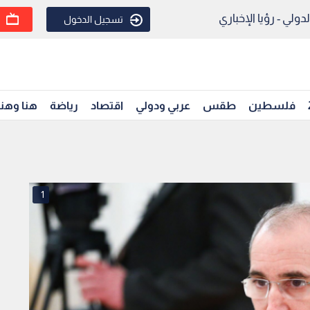
ولي - رؤيا الإخباري
تسجيل الدخول
فلسطين
طقس
عربي ودولي
اقتصاد
رياضة
هنا وهن
1