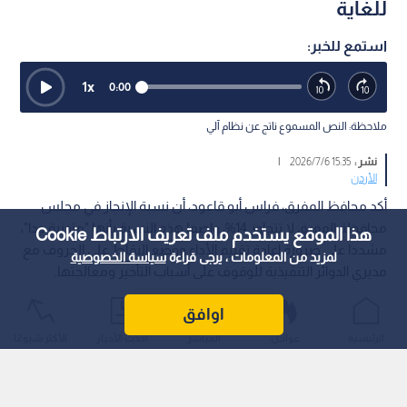
للغاية
استمع للخبر:
1
x
0:00
ملاحظة: النص المسموع ناتج عن نظام آلي
نشر :
15:35 2026/7/6
|
الأردن
أكد محافظ المفرق، فراس أبو قاعود، أن نسبة الإنجاز في مجلس
محافظة المفرق لا تتجاوز 14%، واصفا هذه النسبة بأنها "متدنية جدا"،
هذا الموقع يستخدم ملف تعريف الارتباط Cookie
مشددا على ضرورة إعادة تقييم الأداء ووضع النقاط على الحروف مع
لمزيد من المعلومات ، يرجى قراءة
سياسة الخصوصية
مديري الدوائر التنفيذية للوقوف على أسباب التأخير ومعالجتها.
اوافق
الرئيسية
عواجل
المباشر
أحدث الأخبار
الأكثر شيوعًا