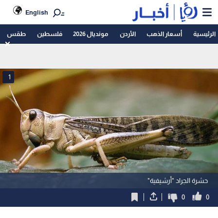
English
الرئيسية
أسعار الذهب
الأردن
مونديال 2026
فلسطين
طقس
1
حشرة الجراد "أرشيفية"
0
0