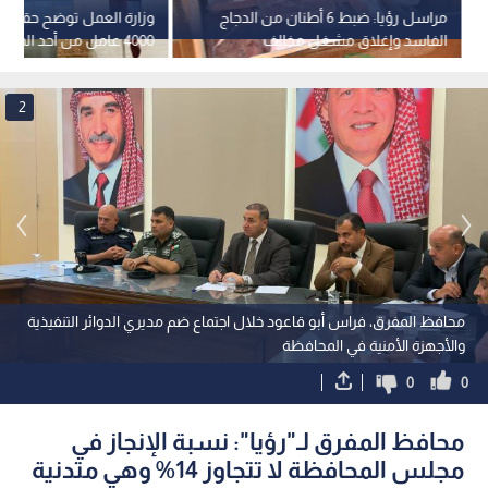
مراسل رؤيا: ضبط 6 أطنان من الدجاج
وزارة العمل توضح حقيقة
الفاسد وإغلاق مشغل مخالف
4000 عامل من أحد المصانع
بالشمع الأحمر في المفرق
2
محافظ المفرق، فراس أبو قاعود خلال اجتماع ضم مديري الدوائر التنفيذية
والأجهزة الأمنية في المحافظة
0
0
محافظ المفرق لـ"رؤيا": نسبة الإنجاز في
مجلس المحافظة لا تتجاوز 14% وهي متدنية