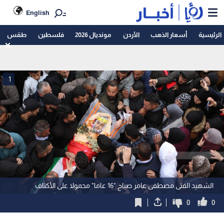
English
الرئيسية
أسعار الذهب
الأردن
مونديال 2026
فلسطين
طقس
1
الشهيد الفتى مصطفى عامر صباح "16 عاما" محمولا على الأكتاف
0
0