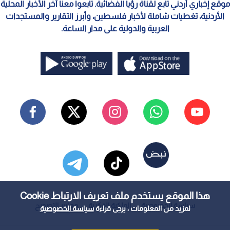
موقع إخباري أردني تابع لقناة رؤيا الفضائية. تابعوا معنا آخر الأخبار المحلية
الأردنية، تغطيات شاملة لأخبار فلسطين، وأبرز التقارير والمستجدات
العربية والدولية على مدار الساعة.
هذا الموقع يستخدم ملف تعريف الارتباط Cookie
سياسة الخصوصية
الملكية الفكرية
معايير التصحيح
لمزيد من المعلومات ، يرجى قراءة
سياسة الخصوصية