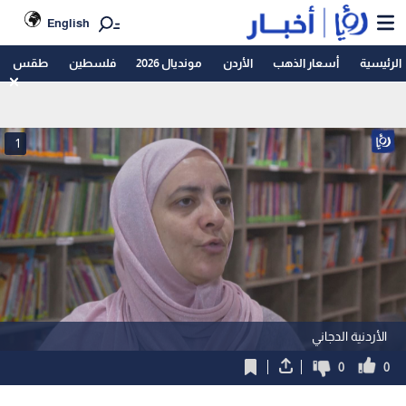
English
الرئيسية
أسعار الذهب
الأردن
مونديال 2026
فلسطين
طقس
1
الأردنية الدجاني
0
0