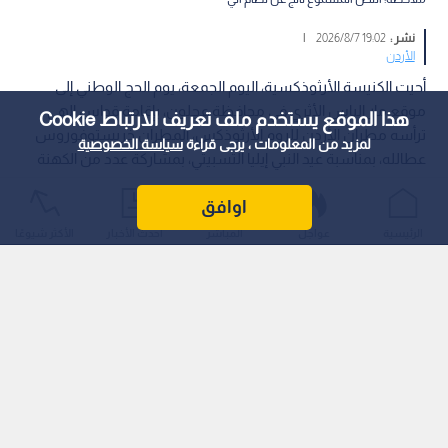
نشر :
19:02 2026/8/7
|
الأردن
أحيت الكنيسة الأرثوذكسية، اليوم الجمعة، يوم الحج الوطني إلى
موقع مار إلياس الأثري في محافظة عجلون، بإقامة قداس إلهي
هذا الموقع يستخدم ملف تعريف الارتباط Cookie
ترأسه مطران الأردن للروم الأرثوذكس، المطران خريستوفوروس
لمزيد من المعلومات ، يرجى قراءة
سياسة الخصوصية
عطالله، بمناسبة عيد النبي إيليا التسبيتي، بمشاركة عدد من الكهنة
وحضور مؤمنين وزوار من مختلف مناطق المملكة.
اوافق
الرئيسية
عواجل
المباشر
أحدث الأخبار
الأكثر شيوعًا