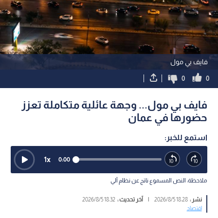
فايف بي مول
0
0
فايف بي مول... وجهة عائلية متكاملة تعزز
حضورها في عمان
استمع للخبر:
1
x
0:00
ملاحظة: النص المسموع ناتج عن نظام آلي
نشر :
18:28 2026/8/5
|
آخر تحديث :
18:32 2026/8/5
اقتصاد