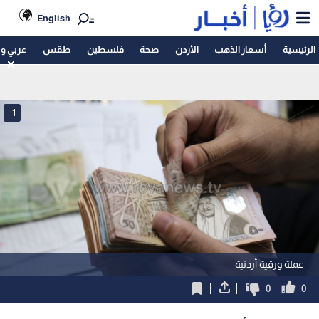
English
الرئيسية
أسعار الذهب
الأردن
صحة
فلسطين
طقس
عربي و
1
عملة ورقية أردنية
0
0