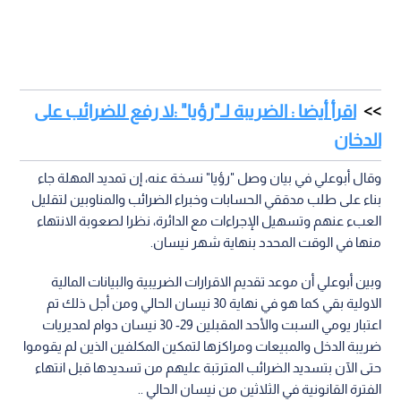
اقرأ أيضا : الضريبة لـ"رؤيا" :لا رفع للضرائب على
الدخان
وقال أبوعلي في بيان وصل "رؤيا" نسخة عنه، إن تمديد المهلة جاء
بناء على طلب مدققي الحسابات وخبراء الضرائب والمناوبين لتقليل
العبء عنهم وتسهيل الإجراءات مع الدائرة، نظرا لصعوبة الانتهاء
منها في الوقت المحدد بنهاية شهر نيسان.
وبين أبوعلي أن موعد تقديم الاقرارات الضريبية والبيانات المالية
الاولية بقي كما هو في نهاية 30 نيسان الحالي ومن أجل ذلك تم
اعتبار يومي السبت والأحد المقبلين 29- 30 نيسان دوام لمديريات
ضريبة الدخل والمبيعات ومراكزها لتمكين المكلفين الذين لم يقوموا
حتى الآن بتسديد الضرائب المترتبة عليهم من تسديدها قبل انتهاء
الفترة القانونية في الثلاثين من نيسان الحالي ..