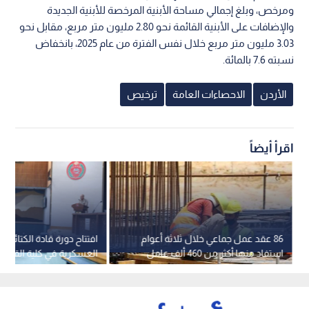
ومرخص، وبلغ إجمالي مساحة الأبنية المرخصة للأبنية الجديدة
والإضافات على الأبنية القائمة نحو 2.80 مليون متر مربع، مقابل نحو
3.03 مليون متر مربع خلال نفس الفترة من عام 2025، بانخفاض
نسبته 7.6 بالمائة.
الأردن
الاحصاءات العامة
ترخيص
اقرأ أيضاً
86 عقد عمل جماعي خلال ثلاثة أعوام
افتتاح دورة قادة الكتائب 
استفاد منها أكثر من 460 ألف عامل
العسكرية في كلية القيادة 
وعاملة
الملكية الأردنية