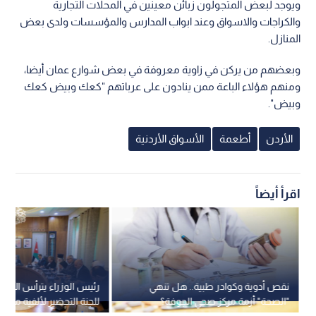
ويوجد لبعض المتجولون زبائن معينين في المحلات التجارية
والكراجات والاسواق وعند ابواب المدارس والمؤسسات ولدى بعض
المنازل.
وبعضهم من يركن في زاوية معروفة في بعض شوارع عمان أيضا،
ومنهم هؤلاء الباعة ممن ينادون على عرباتهم "كعك وبيض كعك
وبيض".
الأردن
أطعمة
الأسواق الأردنية
اقرأ أيضاً
نقص أدوية وكوادر طبية.. هل تنهي
رئيس الوزراء يترأس الاجتم
"الصحة" أزمة مركز صحي الجوفة؟
للجنة التحضير لألفية معمو