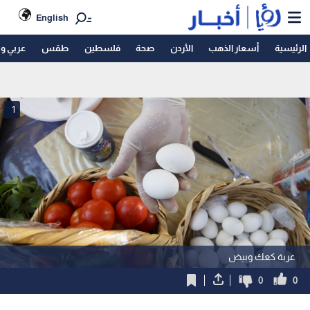
English
الرئيسية
أسعار الذهب
الأردن
صحة
فلسطين
طقس
عربي و
1
عربة كعك وبيض
0
0