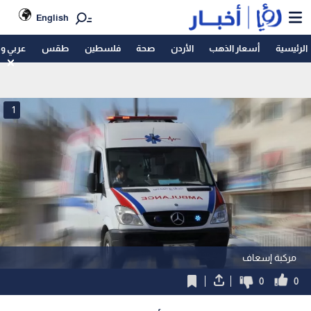
English
الرئيسية
أسعار الذهب
الأردن
صحة
فلسطين
طقس
عربي و
1
مركبة إسعاف
0
0