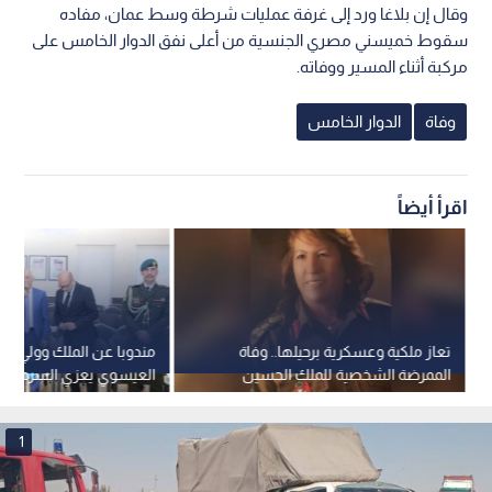
وقال إن بلاغا ورد إلى غرفة عمليات شرطة وسط عمان، مفاده
سقوط خميسني مصري الجنسية من أعلى نفق الدوار الخامس على
مركبة أثناء المسير ووفاته.
وفاة
الدوار الخامس
اقرأ أيضاً
تعاز ملكية وعسكرية برحيلها.. وفاة
مندوبا عن الملك وولي الع
الممرضة الشخصية للملك الحسين
العيسوي يعزي السرحان و
الراحل العميد المتقاعد هدى الفرا
ويغنم والعبيسات والرواض
1