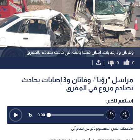
وفاتان و3 إصابات، اثنتان منها بالغة، في حادث تصادم بالمفرق
0
0
مراسل "رؤيا": وفاتان و3 إصابات بحادث
تصادم مروع في المفرق
استمع للخبر:
1
x
0:00
ملاحظة: النص المسموع ناتج عن نظام آلي