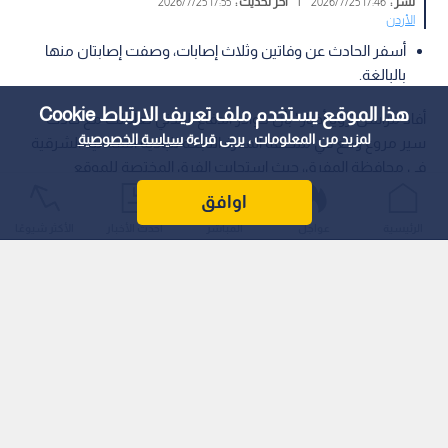
نشر :
17:46 2026/7/25
|
آخر تحديث :
17:55 2026/7/25
الأردن
أسفر الحادث عن وفاتين وثلاث إصابات، وصفت إصابتان منها
بالبالغة.
هذا الموقع يستخدم ملف تعريف الارتباط Cookie
أفاد مراسل"رؤيا أخبار" بأن كوادر الدفاع المدني تعاملت مع حادث
لمزيد من المعلومات ، يرجى قراءة
سياسة الخصوصية
سير مروع وقع في منطقة المنارة التابعة للبادية الشمالية الشرقية
في محافظة المفرق، حيث استجابت الفرق المختصة للموقع
وقدمت الإسعافات الأولية للمصابين.
اوافق
الرئيسية
عواجل
المباشر
أحدث الأخبار
الأكثر شيوعًا