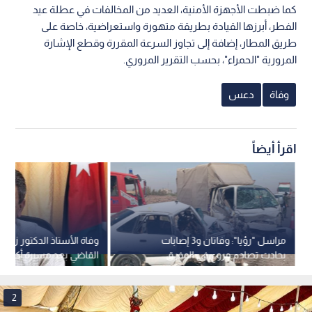
كما ضبطت الأجهزة الأمنية، العديد من المخالفات في عطلة عيد
الفطر، أبرزها القيادة بطريقة متهورة واستعراضية، خاصة على
طريق المطار، إضافة إلى تجاوز السرعة المقررة وقطع الإشارة
المرورية "الحمراء"، بحسب التقرير المروري.
وفاة
دعس
اقرأ أيضاً
مراسل "رؤيا": وفاتان و3 إصابات
وفاة الأستاذ الدكتور زياد 
بحادث تصادم مروع في المفرق
القاضي بعد مسيرة أكاديمي
2