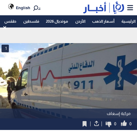
English
الرئيسية
أسعار الذهب
الأردن
مونديال 2026
فلسطين
طقس
1
مركبة إسعاف
0
0