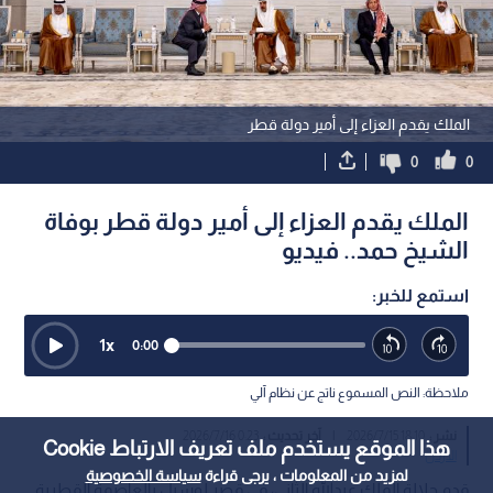
الملك يقدم العزاء إلى أمير دولة قطر
0
0
الملك يقدم العزاء إلى أمير دولة قطر بوفاة
الشيخ حمد.. فيديو
استمع للخبر:
1
x
0:00
ملاحظة: النص المسموع ناتج عن نظام آلي
نشر :
18:10 2026/7/15
|
آخر تحديث :
0:23 2026/7/16
هذا الموقع يستخدم ملف تعريف الارتباط Cookie
الأردن
لمزيد من المعلومات ، يرجى قراءة
سياسة الخصوصية
قدم جلالة الملك عبدﷲ الثاني، في قصر لوسيل بالعاصمة القطرية