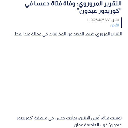
التقرير المروروي: وفاة فتاة دعسا في
"كوريدور عبدون"
نشر :
8:38 2023/4/25
|
الأردن
التقرير المروري: ضبط العديد من المخالفات في عطلة عيد الفطر
توفيت فتاة، أمس الاثنين، بحادث دعس في منطقة "كوريديور
عبدون" غرب العاصمة عمان.