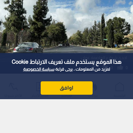
احدى شوارع العاصمة عمان
هذا الموقع يستخدم ملف تعريف الارتباط Cookie
0
0
لمزيد من المعلومات ، يرجى قراءة
سياسة الخصوصية
الأرصاد: طقس صيفي معتدل يومي الاثنين
اوافق
والثلاثاء والحرارة تسجل 32 مئوية
الرئيسية
عواجل
المباشر
أحدث الأخبار
الأكثر شيوعًا
استمع للخبر:
1
x
0:00
ملاحظة: النص المسموع ناتج عن نظام آلي