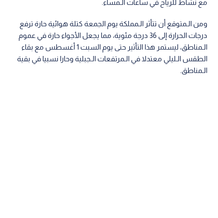
مع نشاط للرياح في ساعات الـمساء.
ومن الـمتوقع أن تتأثر الـمملكة يوم الجمعة كتلة هوائية حارة ترفع
درجات الحرارة إلى 36 درجة مئوية، مما يجعل الأجواء حارة في عموم
الـمناطق، ليستمر هذا التأثير حتى يوم السبت 1 أغسطس مع بقاء
الطقس الـليلي معتدلا في الـمرتفعات الـجبلية وحارا نسبيا في بقية
الـمناطق.