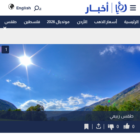
English
الرئيسية
أسعار الذهب
الأردن
مونديال 2026
فلسطين
طقس
1
طقس ربيعي
0
0