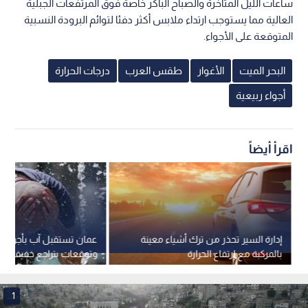
ساعات الليل المتأخرة والصباح الباكر خاصة فوق المرتفعات الجبلية
العالية مما يستوجب ارتداء ملابس أكثر دفئا لتوائم البرودة النسبية
المتوقعة على الأجواء.
البحر الميت
الأغوار
طقس العرب
درجات الحرارة
أجواء ربيعية
اقرأ أيضاً
إدارة السير تحذر من ترك أشياء معينة
عمان تستقبل آب بأجواء ح
بالمركبة مع ارتفاع الحرارة
وتوقعات بتراجع خفيف للح
بداية الأسبوع
1