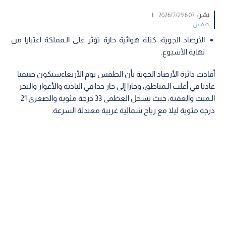
نشر :
6:07 2026/7/29
|
طقس
الأرصاد الجوية: كتلة هوائية حارة تؤثر على الـمملكة اعتبارا من
نهاية الأسبوع.
أفادت دائرة الأرصاد الجوية بأن الطقس يوم الأربعاءسيكون صيفيا
عاديا في أغلب الـمناطق، وحارا إلى حار جدا في البادية والأغوار والبحر
الـميت والعقبة، حيث تسجل العظمى 33 درجة مئوية والصغرى 21
درجة مئوية ليلا مع رياح شمالية غربية معتدلة السرعة.