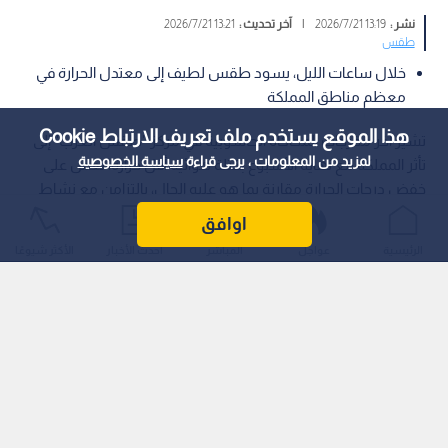
نشر :
13:19 2026/7/21
|
آخر تحديث :
13:21 2026/7/21
طقس
خلال ساعات الليل، يسود طقس لطيف إلى معتدل الحرارة في
معظم مناطق المملكة
هذا الموقع يستخدم ملف تعريف الارتباط Cookie
تشير آخر مخرجات المحاكاة الحاسوبية في مركز "طقس العرب" إلى
لمزيد من المعلومات ، يرجى قراءة
سياسة الخصوصية
تأثر المملكة مع نهاية الأسبوع بكتلة هوائية أقل حرارة، تعمل على
خفض درجات الحرارة مقارنة بما هو عليه الحال، بالتزامن مع نشاط
على سرعة الرياح الشمالية الغربية.
اوافق
الرئيسية
عواجل
المباشر
أحدث الأخبار
الأكثر شيوعًا