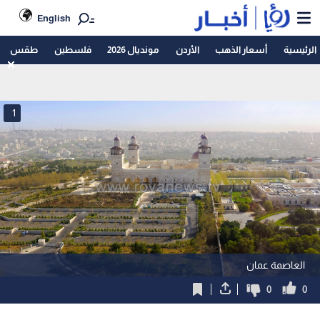
English
الرئيسية
أسعار الذهب
الأردن
مونديال 2026
فلسطين
طقس
1
العاصمة عمان
0
0