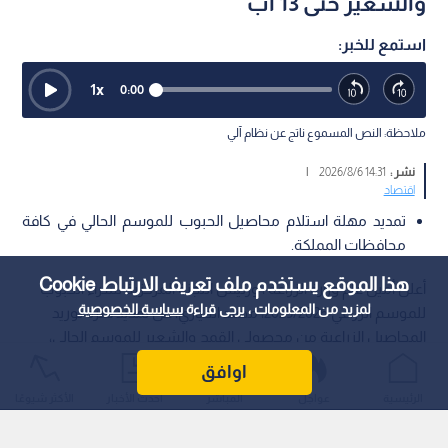
والشعير حتى 13 آب
استمع للخبر:
1
x
0:00
ملاحظة: النص المسموع ناتج عن نظام آلي
نشر :
14:31 2026/8/6
|
اقتصاد
تمديد مهلة استلام محاصيل الحبوب للموسم الحالي في كافة
محافظات المملكة.
هذا الموقع يستخدم ملف تعريف الارتباط Cookie
أعلن أمين عام وزارة الزراعة ، ورئيس اللجنة المركزية لشراء الحبوب
لمزيد من المعلومات ، يرجى قراءة
سياسة الخصوصية
للموسم الزراعي 2025/2026، محمد الحياري، عن تمديد فترة توريد
المحاصيل الزراعية من محصولي القمح والشعير للموسم الحالي،
سواء كانت مخصوصة للـ "مواني" أو للـ "بذار"، إلى صوامع الحبوب
اوافق
ومراكز الاستلام التابعة للوزارة في مختلف محافظات المملكة
الرئيسية
عواجل
المباشر
أحدث الأخبار
الأكثر شيوعًا
الأردنية الهاشمية.