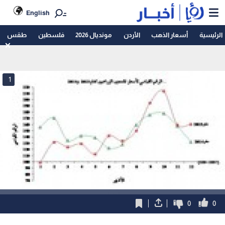
English
الرئيسية
أسعار الذهب
الأردن
مونديال 2026
فلسطين
طقس
1
0
0