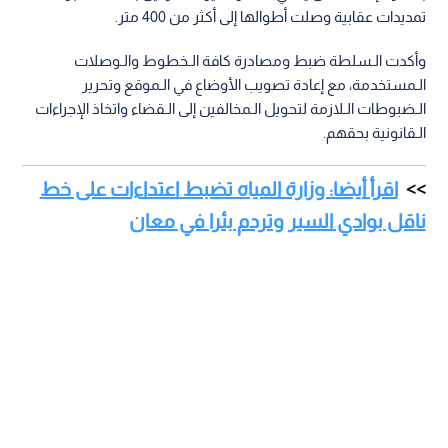
تمديدات عقابية وصلت أطوالها إلى أكثر من 400 متر.
وأكدت الـسلطة ضبط ومصادرة كافة الـخطوط والـوصلات
الـمستخدمة، مع إعادة تصويب الأوضاع في الـموقع وتحرير
الـضبوطات الـلازمة لتحويل الـمخالفين إلى الـقضاء واتخاذ الإجراءات
الـقانونية بحقهم.
اقرأ أيضا: وزارة المياه تضبط اعتداءات على خط
ناقل بوادي السير وتردم بئرا في معان