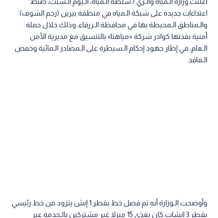
أعلنت وزارة الـمياه والـري / سلطة الـمياه، الـيوم الـسبت، ضبط
اعتداءات جديدة على شبكة الـمياه في منطقة بيرين (رجم الشوف)
والـمناطق الـمحيطة بها في محافظة الـزرقاء، وذلك خلال حملة
أمنية نفذتها كوادر شركة «مياهنا» بالتنسيق مع مديرية الأمن
الـعام، في إطار جهود إحكام الـسيطرة على الـمصادر الـمائية وخفض
الـفاقد.
وأوضحت الـوزارة أنه تم فصل خط بقطر 1 إنش يتزود من خط رئيسي
بقطر 3 إنشات كان يغذي 15 منزلا غير مشتركين بالـخدمة عبر