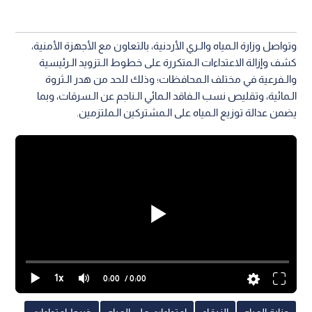
وتواصل وزارة الـمياه والـري الأردنية، بالتعاون مع الأجهزة الأمنية،
كشف وإزالة الاعتداءات الـمتكررة على خطوط الـتزويد الـرئيسية
والـفرعية في مختلف الـمحافظات؛ وذلك للحد من هدر الـثروة
الـمائية، وتقليص نسب الـفاقد الـمائي الـناجم عن الـسرقات، وبما
يضمن عدالة توزيع الـمياه على الـمشتركين الـملتزمين.
1x
0:00
/ 0:00