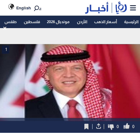
English
الرئيسية
أسعار الذهب
الأردن
مونديال 2026
فلسطين
طقس
1
0
0