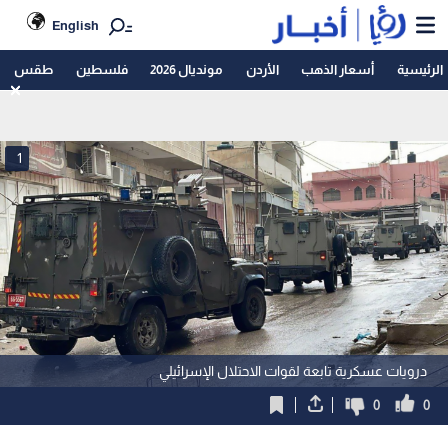
English
الرئيسية
أسعار الذهب
الأردن
مونديال 2026
فلسطين
طقس
1
درويات عسكرية تابعة لقوات الاحتلال الإسرائيلي
0
0