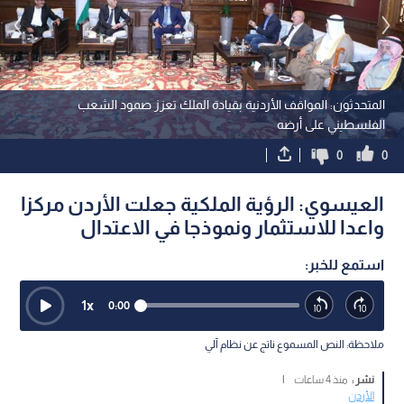
المتحدثون: المواقف الأردنية بقيادة الملك تعزز صمود الشعب
الفلسطيني على أرضه
0
0
العيسوي: الرؤية الملكية جعلت الأردن مركزا
واعدا للاستثمار ونموذجا في الاعتدال
استمع للخبر:
1
x
0:00
ملاحظة: النص المسموع ناتج عن نظام آلي
نشر :
منذ 4 ساعات
|
الأردن