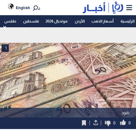
English
الرئيسية
أسعار الذهب
الأردن
مونديال 2026
فلسطين
طقس
1
نقود
0
0