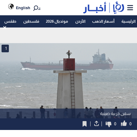
English
الرئيسية
أسعار الذهب
الأردن
مونديال 2026
فلسطين
طقس
1
سفن حربية صينية
0
0