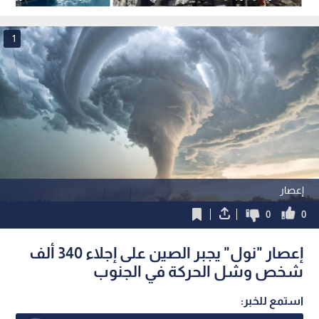
هاينان
1
إعصار
0
0
إعصار "نول" يجبر الصين على إجلاء 340 ألف
شخص وشل الحركة في الجنوب
استمع للخبر: