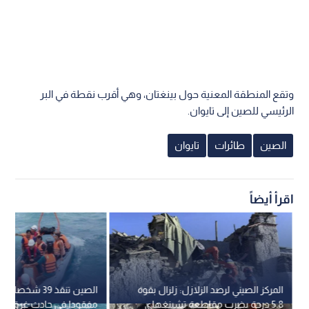
وتقع المنطقة المعنية حول بينغتان، وهي أقرب نقطة في البر
الرئيسي للصين إلى تايوان.
الصين
طائرات
تايوان
اقرأ أيضاً
المركز الصيني لرصد الزلازل: زلزال بقوة
5.8 درجة يضرب مقاطعة تشينغهاي
مفقودا في حادث غرق سفي