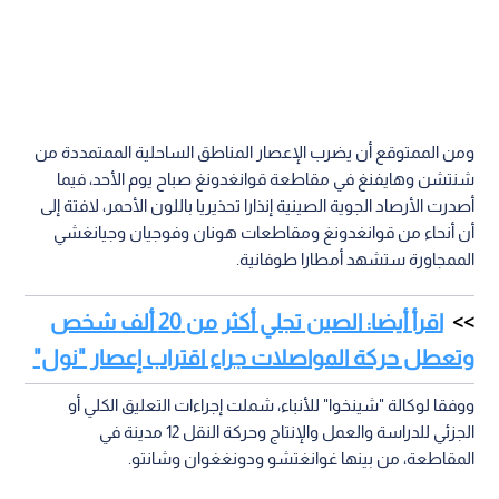
ومن الممتوقع أن يضرب الإعصار المناطق الساحلية الممتمددة من
شنتشن وهايفنغ في مقاطعة قوانغدونغ صباح يوم الأحد، فيما
أصدرت الأرصاد الجوية الصينية إنذارا تحذيريا باللون الأحمر، لافتة إلى
أن أنحاء من قوانغدونغ ومقاطعات هونان وفوجيان وجيانغشي
الممجاورة ستشهد أمطارا طوفانية.
اقرأ أيضا: الصين تجلي أكثر من 20 ألف شخص
وتعطل حركة المواصلات جراء اقتراب إعصار "نول"
ووفقا لوكالة "شينخوا" للأنباء، شملت إجراءات التعليق الكلي أو
الجزئي للدراسة والعمل والإنتاج وحركة النقل 12 مدينة في
المقاطعة، من بينها غوانغتشو ودونغغوان وشانتو.