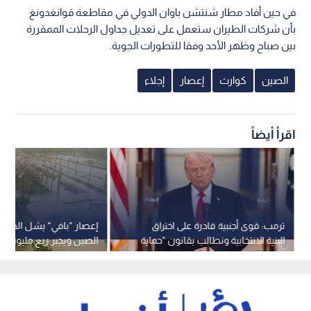
في حين أفاد مطار شنتشن باوان الدولي في مقاطعة قوانغدونغ
بأن شركات الطيران ستعمل على تعديل جداول الرحلات الممقررة
بين صباح وظهر الأحد وفقا للتطورات الجوية.
الصين
كوارث
إعصار
إجلاء
اقرأ أيضاً
ترمب: قوى أجنبية قادرة على اختراق
إعصار "بافي" يشل الحياة
البنية الانتخابية ونطالب بقانون "حماية
الصين ويجبر ربع مليون
أمريكا"
النزوح