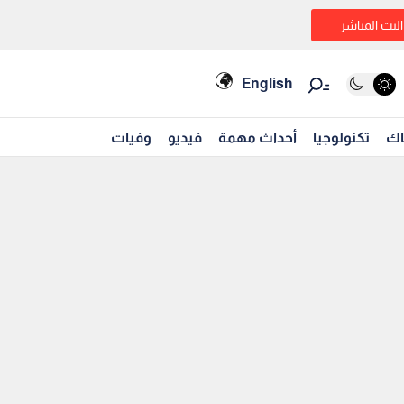
البث المباشر
English
اك
تكنولوجيا
أحداث مهمة
فيديو
وفيات