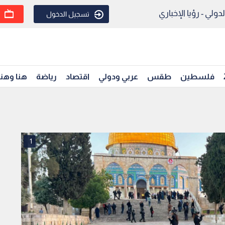
ولي - رؤيا الإخباري
تسجيل الدخول
فلسطين
طقس
عربي ودولي
اقتصاد
رياضة
هنا وهن
1