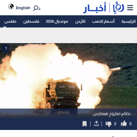
English
الرئيسية
أسعار الذهب
الأردن
مونديال 2026
فلسطين
طقس
1
نظام صاروخ هيمارس
0
0