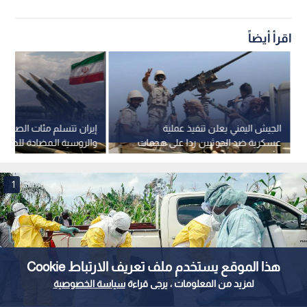
اقرأ أيضاً
الجيش اليمني يعلن تنفيذ عملية
إيران تتسلم مئات الصواريخ
عسكرية ضد الحوثيين ردا على هجمات
والروسية الـمضادة للطائر
مأرب وحضرموت
1
هذا الموقع يستخدم ملف تعريف الارتباط Cookie
لمزيد من المعلومات ، يرجى قراءة
سياسة الخصوصية