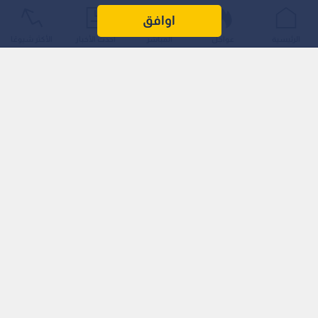
اوافق
أطباء في الكونجو
الرئيسية
عواجل
المباشر
أحدث الأخبار
الأكثر شيوعًا
0
0
واشنطن تعلن تدابير صحية صارمة في
المطارات لمواجهة مخاطر انتشار فيروس
إيبولا
استمع للخبر:
1
x
0:00
ملاحظة: النص المسموع ناتج عن نظام آلي
نشر :
6:33 2026/8/8
|
عربي دولي
أشارت التعليمات إلى أن الرحلة قد تخضع لمتطلبات محلية
إضافية تفرضها السلطات المحلية قبل السماح بالمغادرة