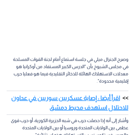
وصرح الجنرال ميلي في جلسة استماع أمام لجنة القوات المسلحة
في مجلس الشيوخ بأن "الدرس الكبير المستفاد من أوكرانيا هو
معدلات الاستهلاك الهائلة للذخائر التقليدية فيما هو فعليا حرب
إقليمية محدودة".
اقرأ أيضا : إصابة عسكريين سوريين في عداون
للاحتلال استهدف محيط دمشق
وأشار إلى أنه إذا حصلت حرب في شبه الجزيرة الكورية، أو حرب قوى
عظمى بين الولايات المتحدة وروسيا أو بين الولايات المتحدة
والصين، فستكون نسب الاستهلاك هذه استثنائية".