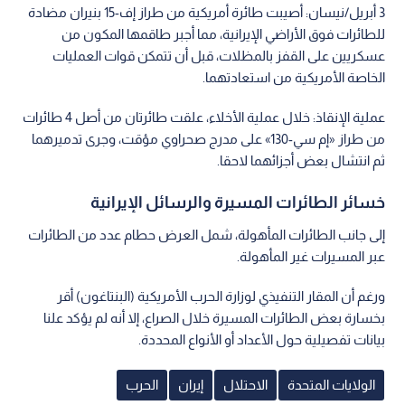
3 أبريل/نيسان: أصيبت طائرة أمريكية من طراز إف-15 بنيران مضادة
للطائرات فوق الأراضي الإيرانية، مما أجبر طاقمها المكون من
عسكريين على القفز بالمظلات، قبل أن تتمكن قوات العمليات
الخاصة الأمريكية من استعادتهما.
عملية الإنقاذ: خلال عملية الأخلاء، علقت طائرتان من أصل 4 طائرات
من طراز «إم سي-130» على مدرج صحراوي مؤقت، وجرى تدميرهما
ثم انتشال بعض أجزائهما لاحقا.
خسائر الطائرات المسيرة والرسائل الإيرانية
إلى جانب الطائرات المأهولة، شمل العرض حطام عدد من الطائرات
عبر المسيرات غير المأهولة.
ورغم أن المقار التنفيذي لوزارة الحرب الأمريكية (البنتاغون) أقر
بخسارة بعض الطائرات المسيرة خلال الصراع، إلا أنه لم يؤكد علنا
بيانات تفصيلية حول الأعداد أو الأنواع المحددة.
الولايات المتحدة
الاحتلال
إيران
الحرب