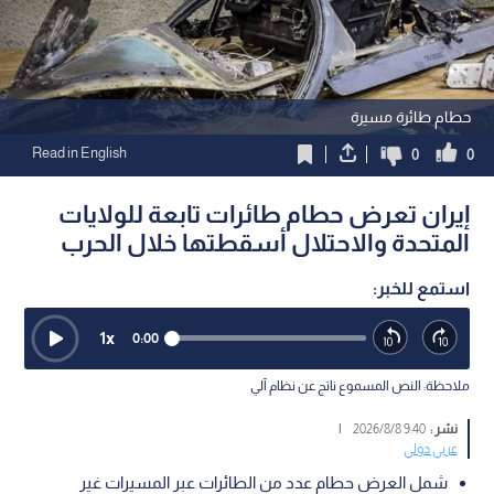
حطام طائرة مسيرة
Read in English
0
0
إيران تعرض حطام طائرات تابعة للولايات
المتحدة والاحتلال أسقطتها خلال الحرب
استمع للخبر:
1
x
0:00
ملاحظة: النص المسموع ناتج عن نظام آلي
نشر :
9:40 2026/8/8
|
عربي دولي
شمل العرض حطام عدد من الطائرات عبر المسيرات غير