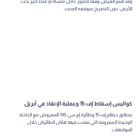
وقد أقيم العرض، وفقا للصور، داخل منشأة أو ملجأ كبير تحت
الأرض، دون التصريح بموقعه المحدد.
كواليس إسقاط إف-15 وعملية الإنقاذ في أبريل
يتطابق حطام إف-15 وطائرة إم سي-130 المعروض مع الحادثة
الوحيدة الـمعروفة التي فقدت فيها هاتان الطائرتان خلال
المواجهات: