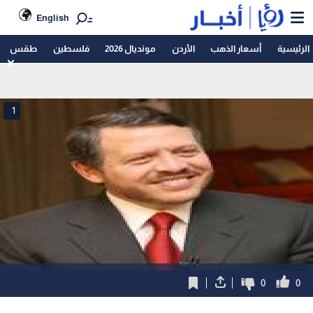
English
الرئيسية
أسعار الذهب
الأردن
مونديال 2026
فلسطين
طقس
1
0
0