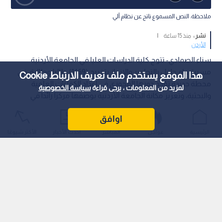
ملاحظة: النص المسموع ناتج عن نظام آلي
نشر :
منذ 15 ساعة
|
الأردن
سناء الصمادي- تتوج كلية الدراسات العليا في الجامعة الأردنية
مسيرة عام حافل بالتطوير والإنجاز بتخريج (1469) طالبا وطالبة، في
هذا الموقع يستخدم ملف تعريف الارتباط Cookie
محطة جديدة تؤكد دورها المحوري في إعداد الكفاءات العلمية
لمزيد من المعلومات ، يرجى قراءة
سياسة الخصوصية
والبحثية، وتعزيز مكانة الجامعة الأردنية بوصفها مركزا رائدا في
التعليم العالي والدراسات المتقدمة.
اوافق
الرئيسية
عواجل
المباشر
أحدث الأخبار
الأكثر شيوعًا