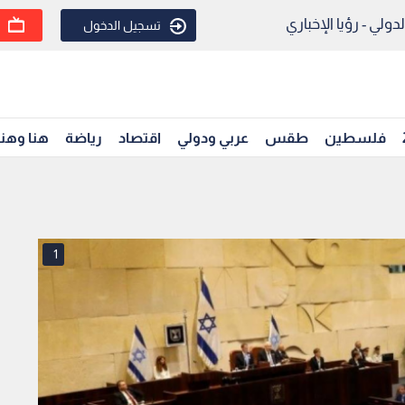
ولي - رؤيا الإخباري
تسجيل الدخول
فلسطين
طقس
عربي ودولي
اقتصاد
رياضة
هنا وهن
1