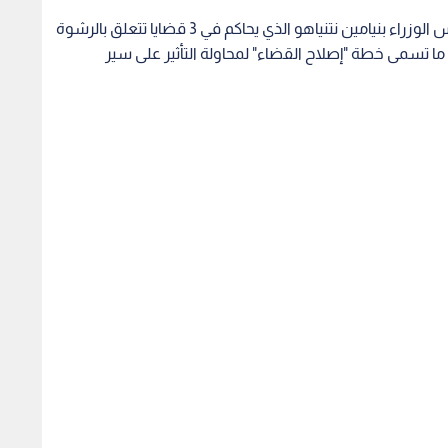
ال يصادق بالقراءة
نتنياهو: نواجه أعمالا دموية
نتنياه
مشروع قانون إقامة
وسنواصل ضرب كل من يهدد
نسمح ل
 الضفة الغربية
أمن "إسرائيل"
وتهديد