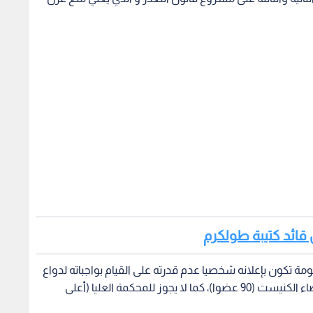
ل قائد كتيبة طولكرم
مة تكون بإعلانه شخصيا عدم قدرته على القيام بواجباته لدواع
صحية أو نفسية، أو من خلال توصية من 75% من أعضاء الكنيست (90 عضوا)، كما لا يجوز للمحكمة العليا (أعلى
بدورها، اعتبرت المعارضة أن هدف القانون حماية رئيس الوزراء بنيامين نتنياهو الذي يحاكم في 3 قضايا تتعلق بالرشوة
ل ما تسمى خطة "إصلاح القضاء" لمحاولة التأثير على سير