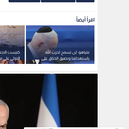
نتنياهو
0
0