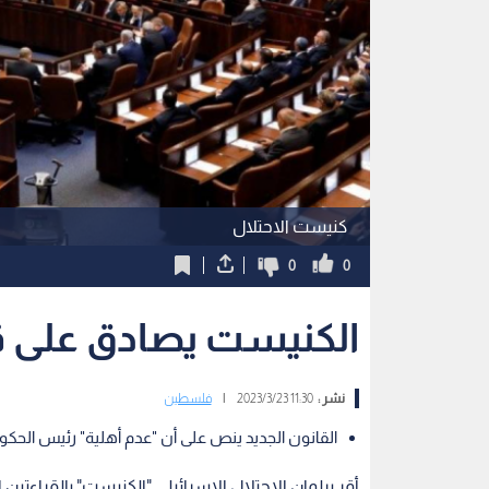
كنيست الاحتلال
0
0
الكنيست يصادق على قا
نشر :
11:30 2023/3/23
|
فلسطين
القانون الجديد ينص على أن "عدم أهلية" رئيس الحكوم
أقر برلمان الاحتلال الإسرائيلي "الكنيست" بالقراءتين 