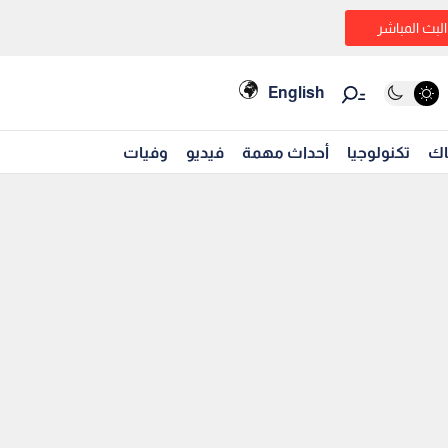
البث المباشر
English
اك
تكنولوجيا
أحداث مهمة
فيديو
وفيات