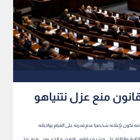
نون منع عزل نتنياهو
ة تكون بإعلانه شخصيا عدم قدرته على القيام بواجباته
الثانية والثالثة على مشروع قانون التعذر و الذي يعني منع عزل