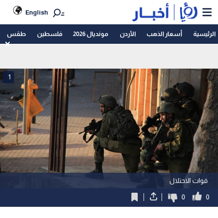
English
الرئيسية
أسعار الذهب
الأردن
مونديال 2026
فلسطين
طقس
1
قوات الاحتلال
0
0