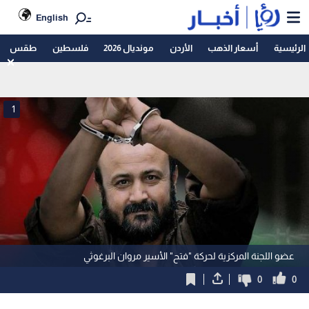
English
الرئيسية
أسعار الذهب
الأردن
مونديال 2026
فلسطين
طقس
1
عضو اللجنة المركزية لحركة "فتح" الأسير مروان البرغوثي
0
0