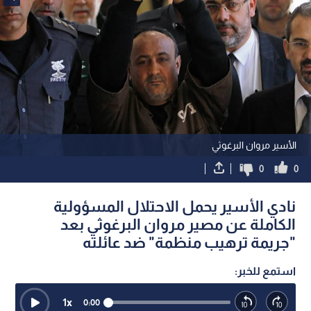
الأسير مروان البرغوثي
0
0
نادي الأسير يحمل الاحتلال المسؤولية
الكاملة عن مصير مروان البرغوثي بعد
"جريمة ترهيب منظمة" ضد عائلته
استمع للخبر:
1
x
0:00