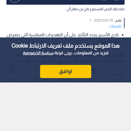
ملاحظة: النص المسموع ناتج عن نظام آلي
نشر :
1:19 2025/12/6
|
فلسطين
نادي الأسير يجدد التأكيد على أن التهديدات المباشرة التي يتعرض
لها البرغوثي.
هذا الموقع يستخدم ملف تعريف الارتباط Cookie
لمزيد من المعلومات ، يرجى قراءة
سياسة الخصوصية
أصدر نادي الأسير الفلسطيني بيانا، الجمعة، أعلن فيه عن تصاعد
المخاوف على مصير وحياة الأسير مروان البرغوثي، في ظل جريمة
ترهيب جديدة استهدفت عائلته.
اوافق
الرئيسية
عواجل
المباشر
أحدث الأخبار
الأكثر شيوعًا