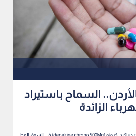
أردن.. السماح باستيراد
باء الزائدة
سمحت المؤسسة العامة للغذاء والدواء، بتداول دواء ديباكين كرونو (depakine chrono 500Mg) في السوق المحلي