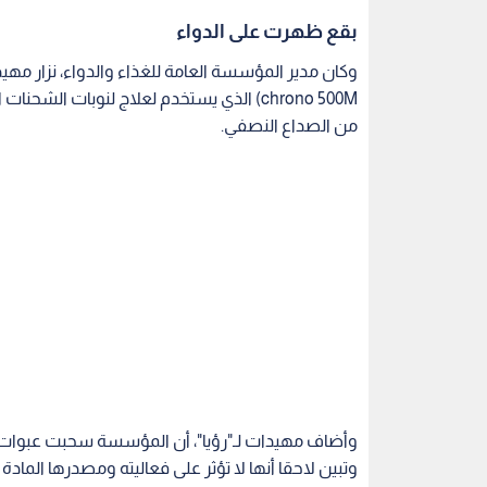
وأضاف مهيدات لـ"رؤيا"، أن المؤسسة سحبت عبوات الد
وتبين لاحقا أنها لا تؤثر على فعاليته ومصدرها المادة ا
وأوضح أنه سيسمح بإعادة استيراد الدواء من مصدر آ
الموجودة في الصيدليات.
وشكا مواطنون لـ"رؤيا" من عدم توفر الدواء في الصي
لتبعاته السلبية في حال عدم تناول الدواء في موعده.
الأردن
مؤسسة الغذاء والدواء
علاج
أدوية
اقرأ أيضاً