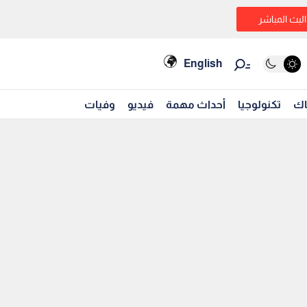
البث المباشر
English
اك
تكنولوجيا
أحداث مهمة
فيديو
وفيات