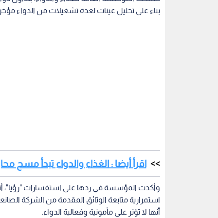
بناء على تحليل عينات لعدة تشغيلات من الدواء مؤخرا
اقرأ أيضا : الغذاء والدواء تبدأ مسح م
وأكدت المؤسسة في ردها على استفسارات "رؤيا"، أنه
استمرارية متابعة الوثائق المقدمة من الشركة الصان
أنها لا تؤثر على مأمونية وفعالية الدواء.
بقع ظهرت على الدواء
chrono 500M) الذي يستخدم لعلاج لنوبات ال
من الصداع النصفي.