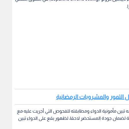
.
حال التمور والمشروبات الرمضانية
 تبين مأمونية الدواء ومطابقته للفحوص التي أجريت عليه مع
عة لضمان جودة المستحضر لاحقا، لظهور بقع على الدواء تبين
وكان مدير المؤسسة العامة للغذاء والدواء، نزار مهيدات قد قال في وقت سابق، إنه تم وقف تداول دواء (depakine
شحنات الكهربائية الزائدة والصرع والاضطراب ثنائي القطب وللوقاية