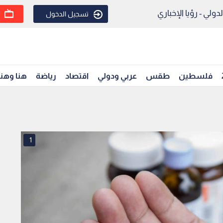
ولي - رؤيا الإخباري
تسجيل الدخول
فلسطين
طقس
عربي ودولي
اقتصاد
رياضة
هنا وهن
1