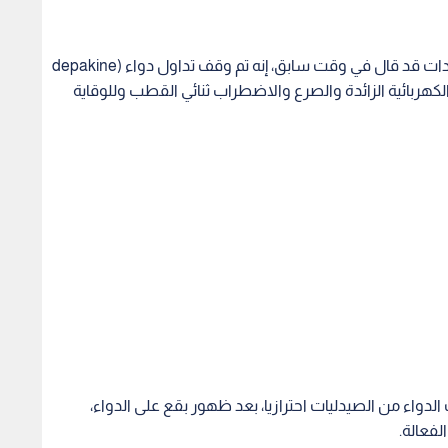
واء من الصيدليات احترازيا، بعد ظهور بقع على الدواء،
لفعالة.
خر، لضمان عدم ظهور البقع، مؤكدا مأمونية العبوات
دليات بشكل مفاجئ، الأمر الذي تسبب بحالة من الإرباك نتيجة