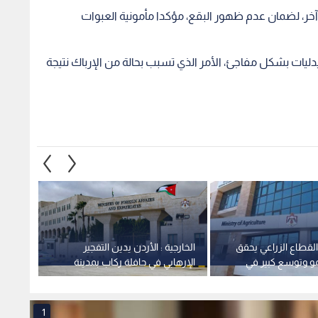
 القطاع الزراعي يحقق
الخارجية : الأردن يدين التفجير
الأشغا
مو وتوسع كبير في
الإرهابي في حافلة ركاب بمدينة
معان -
طنية
جرمانا بريف دمشق في سوريا
1