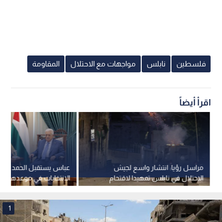
فلسطين
نابلس
مواجهات مع الاحتلال
المقاومة
اقرأ أيضاً
مراسل رؤيا: انتشار واسع لجيش
عباس يستقبل الحمد الله و
الاحتلال في نابلس تمهيدا لاقتحام
المستوطنين مقام يوسف.. فيديو
تشرين الثاني 2026
1