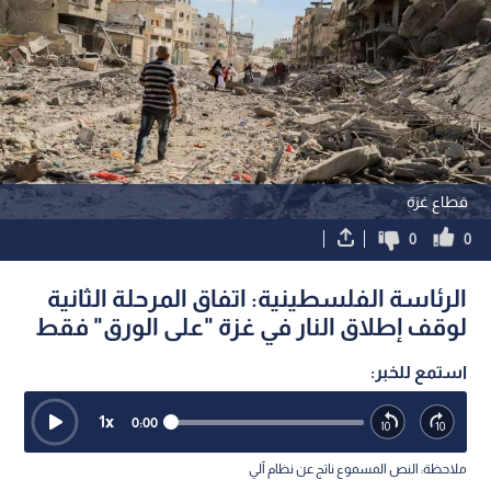
قطاع غزة
0
0
الرئاسة الفلسطينية: اتفاق المرحلة الثانية
لوقف إطلاق النار في غزة "على الورق" فقط
استمع للخبر:
1
x
0:00
ملاحظة: النص المسموع ناتج عن نظام آلي