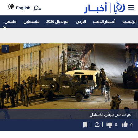
English
الرئيسية
أسعار الذهب
الأردن
مونديال 2026
فلسطين
طقس
1
قوات من جيش الاحتلال
0
0