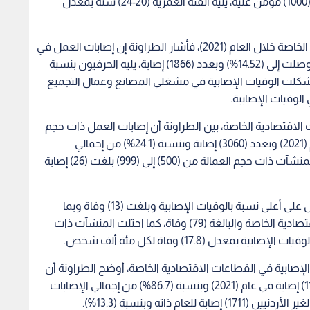
في الفئة العمرية أقل من (20) عاما (29.4) إصابة لكل (1000) مؤمن عليه، يليه الفئة العمرية (20-24) سنة بمعدل
أما بالنسبة لمهنة المصاب في القطاعات الاقتصادية الخاصة خلال العام (2021)، فأشار الطراونة إن إصابات العمل في
مشغلي المصانع وعمال التجميع سجلت أعلى نسبة وصلت إلى (14.52%) وبعدد (1866) إصابة، يليه الحرفيون بنسبة
إصابات، فيما شكلت الوفيات الإصابية في مشغلي المصانع وعمال التجميع
ت الاقتصادية الخاصة، بين الطراونة أن إصابات العمل ذات حجم
عمالة (1000) عاملا فأكثر شكلت أعلى نسبة خلال عام (2021) وبعدد (3060) إصابة وبنسبة (24.1%) من إجمالي
الإصابات، في حين شكل معدل وقوع الإصابات في المنشآت ذات حجم العمالة من (500) إلى (999) بلغت (26) إصابة
وحازت المنشآت ذات حجم العمالة من (1) إلى (4) عمال على أعلى نسبة بالوفيات الإصابية وبلغت (13) وفاة وبما
نسبته (16.7%) من إجمالي الوفيات في القطاعات الاقتصادية الخاصة والبالغة (79) وفاة، كما احتلت المنشآت ذات
لإصابية في القطاعات الاقتصادية الخاصة، أوضح الطراونة أن
عدد إصابات العمل للمؤمن عليهم الأردنيين بلغ (11140) إصابة في عام (2021) وبنسبة (86.7%) من إجمالي الإصابات