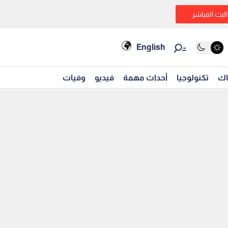
البث المباشر
English
اك
تكنولوجيا
أحداث مهمة
فيديو
وفيات