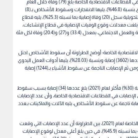
وبحسب الطراونة، فإن إجمالي عدد الوفيات الإصابية في القطاعات الاقتصادية الخاصة بلغ (79) وفاة خلال العام
(2021) من ضمنها (37) وفاة نجمت عن حوادث الطرق بنسبة (46.8%)، يليها الانفجارات وسقوط الأشخاص بـ(8)
وفيات وبنسبة (10.1%)، في حين أن قطاع الصناعات التحويلية سجل (20) وفاة إصابية بما نسبته (25.3%)، يليه قطاع
لتجزئة بـ (14) وفاة وبنسبة (17.7%)، فيما بلغت معدلات وقوع الوفيات الإصابية في قطاع الإنشاءات،
يليه قطاع التعدين واستغلال المحاجر، ثم قطاع الصحة والعمل الاجتماعي، بمعدل (33.4) و(27) و(20.4) وفاة لكل مئة
الاقتصادية الخاصة؛ أوضح الطراونة أن سقوط الأشخاص احتل
أعلى نسبة وقوع لإصابات العمل لعام (2021) وبلغ عددها (3602) إصابة وبنسبة (28.03%)، يليها أدوات العمل اليدوي
بــعدد (1529) إصابة عمل بنسبة (11.9%) للعام نفسه، ومن ثم الإصابات الناجمة عن سقوط الأشياء بـ(1244) إصابة
وأوضح الطراونة أن الإصابات التي نجم عنها عجز بنسبة (30%) فأكثر لعام (2021) بلغ عددها (34) إصابة بسبب سقوط
رق بـ (19) إصابة من إجمالي الإصابات في القطاعات الاقتصادية الخاصة، وأن عدد الإصابات
نجم عنها عجز بنسبة أقل من (30%) بلغ (1255) إصابة ناجمة عن سقوط الأشخاص، يليه الآلات والماكينات بـعدد
أما من حيث الفئة العمرية في القطاعات الاقتصادية الخاصة لعام (2021)، بين الطراونة أن عدد الإصابات التي وقعت
لمصابين تقل أعمارهم عن (30) عاما بلغ (5897) إصابة بما نسبته (45.9%)، في حين بلغ أعلى معدل لوقوع الإصابات