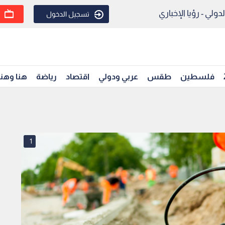
ولي - رؤيا الإخباري
تسجيل الدخول
فلسطين
طقس
عربي ودولي
اقتصاد
رياضة
هنا وهن
1