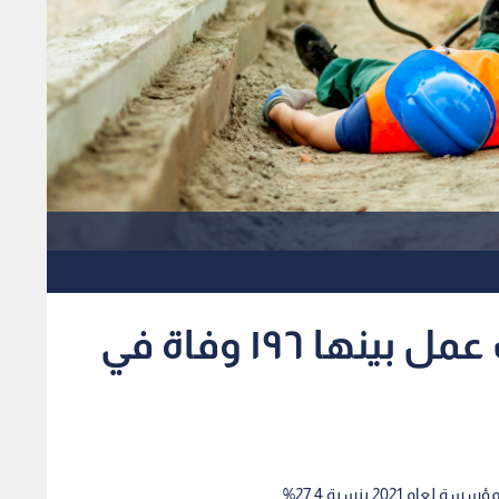
الضمان: ١٥٤٠٣ إصابات عمل بينها ١٩٦ وفاة في
 2021 بنسبة 27.4%