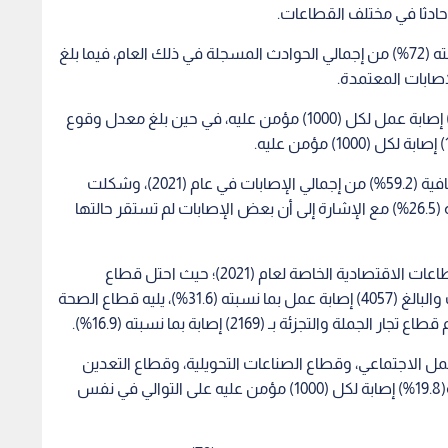
واعتمد من تلك الإصبات، (15403) إصابة عمل بما نسبته (72%) من إجمالي الحوادث المسجلة في ذلك العام، فيما بلغ
وبلغ المعدل العام لوقوع الإصابات لعام (2021)، (11.7) إصابة عمل لكل (1000) مؤمن عليه، في حين بلغ معدل وقوع
وشكلت نسبة إصابات العمل التي نجم عنها حالات شافية (59.2%) من إجمالي الإصابات في عام (2021)، وشكلت
حالات الإصابة بعجز إصابي دائم ووفاة إصابية ما نسبته (26.5%) مع الإشارة إلى أن بعض الإصابات لم تستقر حالتها
وبين الطراونة أن (12851) إصابة عمل وقعت في القطاعات الاقتصادية الخاصة لعام (2021)؛ حيث احتل قطاع
الصناعات التحويلية العدد الأعلى في تسجيل الإصابات والبالغ (4057) إصابة عمل بما نسبته (31.6%)، يليه قطاع الصحة
 الاجتماعي، وقطاع الصناعات التحويلية، وقطاع التعدين
واستغلال المحاجر، بمعدل وقوع (64.2%) و(20.7%) و(19.8%) إصابة لكل (1000) مؤمن عليه على التوالي في نفس