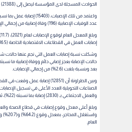
الحوادث المسجلة لدى المؤسسة ليصل إلى (21388) حادثا في مختلف القطاعات.
عدد الوفيات الإصابية (196) وفاة إصابية من إجمالي الإصابات المعتمدة.
إصابات العمل في القطاعات الاقتصادية الخاصة (16.5) إصابة لكل (1000) مؤمن عليه.
بعد وبنسبة بلغت (2.6%) من إجمالي الإصابات.
والعمل الاجتماعي بـ (2830) إصابة بما نسبته (22%)، ثم قطاع تجار الجملة والتجزئة بـ (2169) إصابة بما نسبته (16.9%).
وبلغ أعلى معدل وقوع إصابات في قطاع الصحة والعمل
العام.