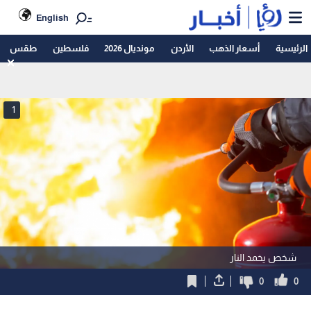
English
الرئيسية
أسعار الذهب
الأردن
مونديال 2026
فلسطين
طقس
1
شخص يخمد النار
0
0