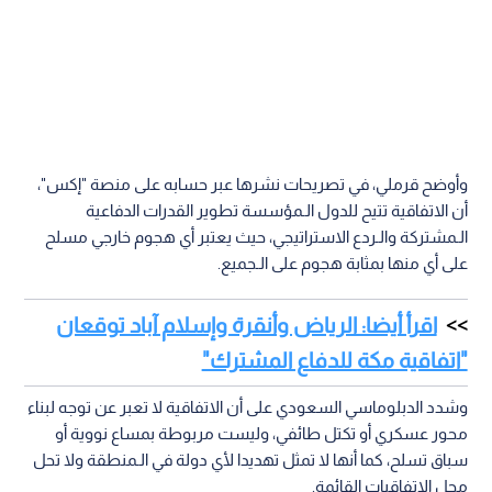
وأوضح قرملي، في تصريحات نشرها عبر حسابه على منصة "إكس"،
أن الاتفاقية تتيح للدول الـمؤسسة تطوير القدرات الدفاعية
الـمشتركة والـردع الاستراتيجي، حيث يعتبر أي هجوم خارجي مسلح
على أي منها بمثابة هجوم على الـجميع.
اقرأ أيضا: الرياض وأنقرة وإسلام آباد توقعان
"اتفاقية مكة للدفاع المشترك"
وشدد الدبلوماسي السعودي على أن الاتفاقية لا تعبر عن توجه لبناء
محور عسكري أو تكتل طائفي، وليست مربوطة بمساع نووية أو
سباق تسلح، كما أنها لا تمثل تهديدا لأي دولة في الـمنطقة ولا تحل
محل الاتفاقيات القائمة.