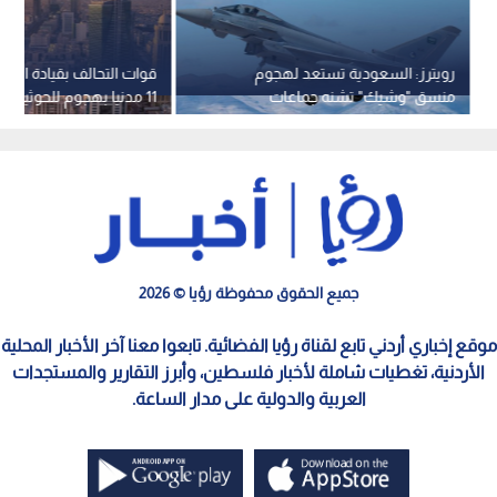
رويترز: السعودية تستعد لهجوم
قوات التحالف بقيادة السع
منسق "وشيك" تشنه جماعات
11 مدنيا بهجوم للحوثيين على نجران
مدعومة من إيران
جميع الحقوق محفوظة رؤيا © 2026
موقع إخباري أردني تابع لقناة رؤيا الفضائية. تابعوا معنا آخر الأخبار المحلية
الأردنية، تغطيات شاملة لأخبار فلسطين، وأبرز التقارير والمستجدات
العربية والدولية على مدار الساعة.