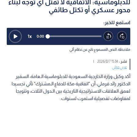
للدبلوماسية: الاتفاقية لا تمثل أي توجه لبناء
محور عسكري أو تكتل طائفي
استمع للخبر:
1
x
0:00
ملاحظة: النص المسموع ناتج عن نظام آلي
نشر :
15:34 2026/8/7
|
عربي دولي
أكد وكيل وزارة الخارجية السعودية للدبلوماسية الـعامة، السفير
الدكتور رائد قرملي، أن "اتفاقية مكة للدفاع الـمشترك" تأتي تجسيدا
لعمق العلاقات الاستراتيجية التاريخية بين الـدول الثلاث، وتتويجا
لمفاوضات تفصيلية استمرت لسنوات.