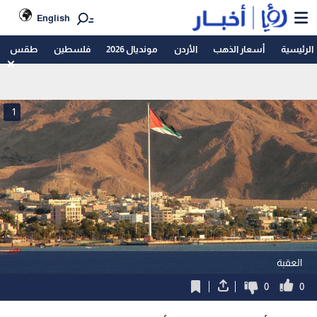
English
الرئيسية
أسعار الذهب
الأردن
مونديال 2026
فلسطين
طقس
1
العقبة
0
0