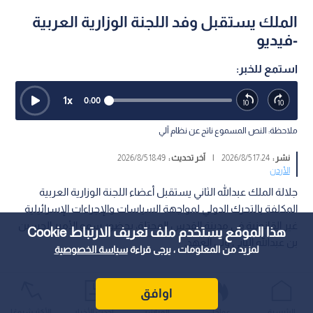
الملك يستقبل وفد اللجنة الوزارية العربية
-فيديو
استمع للخبر:
1
x
0:00
ملاحظة: النص المسموع ناتج عن نظام آلي
نشر :
17:24 2026/8/5
|
آخر تحديث :
18:49 2026/8/5
الأردن
جلالة الملك عبدالله الثاني يستقبل أعضاء اللجنة الوزارية العربية
المكلفة بالتحرك الدولي لمواجهة السياسات والإجراءات الإسرائيلية
غير القانونية في مدينة القدس المحتلة، بحضور سمو الأمير الحسين
هذا الموقع يستخدم ملف تعريف الارتباط Cookie
بن عبدالله الثاني ولي العهد.
لمزيد من المعلومات ، يرجى قراءة
سياسة الخصوصية
اوافق
الرئيسية
عواجل
المباشر
أحدث الأخبار
الأكثر شيوعًا