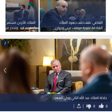
القاضي: نقف خلف جهود الملك
الملك: الأردن مستمر في ح
الهادفة لبلورة موقف عربي ودولي
المقدسات.. ونحذر من اس
يوقف انتهاكات الاحتلال
الاضطرابات لفرض واقع ج
2
جلالة الملك عبد الله الثاني وولي العهد
0
0