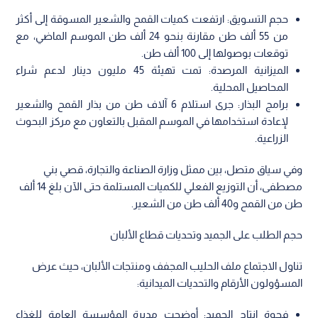
حجم التسويق: ارتفعت كميات القمح والشعير المسوقة إلى أكثر
من 55 ألف طن مقارنة بنحو 24 ألف طن الموسم الماضي، مع
توقعات بوصولها إلى 100 ألف طن.
الميزانية المرصدة: تمت تهيئة 45 مليون دينار لدعم شراء
المحاصيل المحلية.
برامج البذار: جرى استلام 6 آلاف طن من بذار القمح والشعير
لإعادة استخدامها في الموسم المقبل بالتعاون مع مركز البحوث
الزراعية.
وفي سياق متصل، بين ممثل وزارة الصناعة والتجارة، قصي بني
مصطفى، أن التوزيع الفعلي للكميات المستلمة حتى الآن بلغ 14 ألف
طن من القمح و40 ألف طن من الشعير.
حجم الطلب على الجميد وتحديات قطاع الألبان
تناول الاجتماع ملف الحليب المجفف ومنتجات الألبان، حيث عرض
المسؤولون الأرقام والتحديات الميدانية:
فجوة إنتاج الجميد: أوضحت مديرة المؤسسة العامة للغذاء