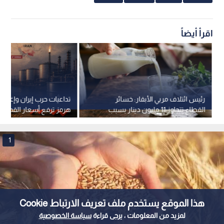
اقرأ أيضاً
رئيس ائتلاف مربي الأبقار: خسائر
تداعيات حرب إيران وإغلا
القطاع تتجاوز 11 مليون دينار بسبب
هرمز ترفع أسعار القمح و
غرق الأسواق بالحليب المستورد -
الطاقة عالميا
فيديو
1
هذا الموقع يستخدم ملف تعريف الارتباط Cookie
لمزيد من المعلومات ، يرجى قراءة
سياسة الخصوصية