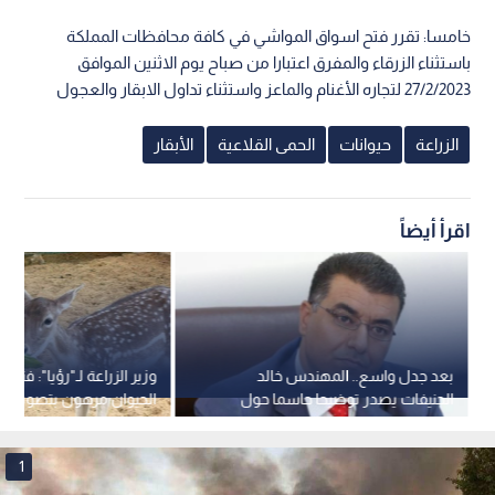
خامسا: تقرر فتح اسواق المواشي في كافة محافظات المملكة
باستثناء الزرقاء والمفرق اعتبارا من صباح يوم الاثنين الموافق
27/2/2023 لتجاره الأغنام والماعز واستثناء تداول الابقار والعجول
الزراعة
حيوانات
الحمى القلاعية
الأبقار
اقرأ أيضاً
بعد جدل واسع.. المهندس خالد
وزير الزراعة لـ"رؤيا": فتح 
الحنيفات يصدر توضيحا حاسما حول
الحيوان مرهون بتصويب ال
استثماراته الزراعية
والمالك: تم تصويب 29 بندا.. فيديو
1