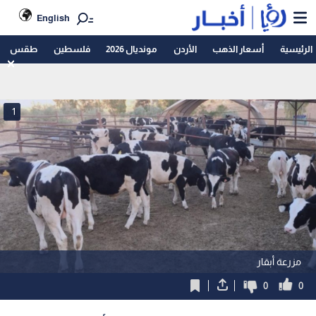
English
الرئيسية
أسعار الذهب
الأردن
مونديال 2026
فلسطين
طقس
1
مزرعة أبقار
0
0