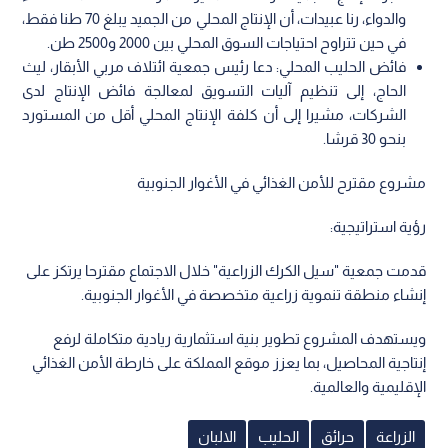
والدواء، رنا عبيدات، أن الإنتاج المحلي من الجميد يبلغ 70 طنا فقط،
في حين تتراوح احتياجات السوق المحلي بين 2000 و2500 طن.
فائض الحليب المحلي: دعا رئيس جمعية ائتلاف مربي الأبقار، ليث
الحاج، إلى تنظيم آليات التسويق لمعالجة فائض الإنتاج لدى
الشركات، مشيرا إلى أن كلفة الإنتاج المحلي أقل من المستورد
بنحو 30 قرشا.
مشروع مقترح للأمن الغذائي في الأغوار الجنوبية
رؤية استراتيجية:
قدمت جمعية "سيل الكرك الزراعية" خلال الاجتماع مقترحا يرتكز على
إنشاء منطقة تنموية زراعية متخصصة في الأغوار الجنوبية.
ويستهدف المشروع تطوير بنية استثمارية ريادية متكاملة لرفع
إنتاجية المحاصيل، بما يعزز موقع المملكة على خارطة الأمن الغذائي
الإقليمية والعالمية.
الزراعة
حرائق
الحليب
الالبان