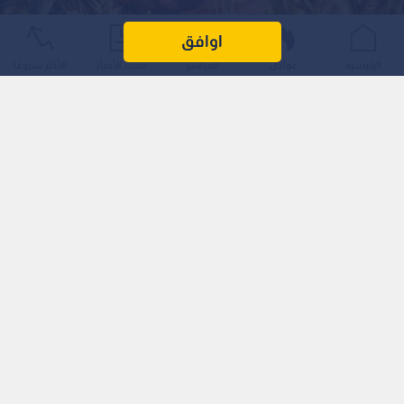
اوافق
قمح
الرئيسية
عواجل
المباشر
أحدث الأخبار
الأكثر شيوعًا
0
0
وزير الزراعة: تخصيص 45 مليون دينار لشراء
محاصيل القمح والشعير المحلية
استمع للخبر:
1
x
0:00
ملاحظة: النص المسموع ناتج عن نظام آلي
نشر :
16:38 2026/6/22
|
الأردن
أكد وزير الزراعة الدكتور صائب الخريسات أن موسم المحاصيل
الحقلية لهذا العام يعد موسما مبشرا للغاية، بعد تحقيق نتائج إيجابية
انعكست بشكل ملموس على حجم الإنتاج الوطني، لا سيما في