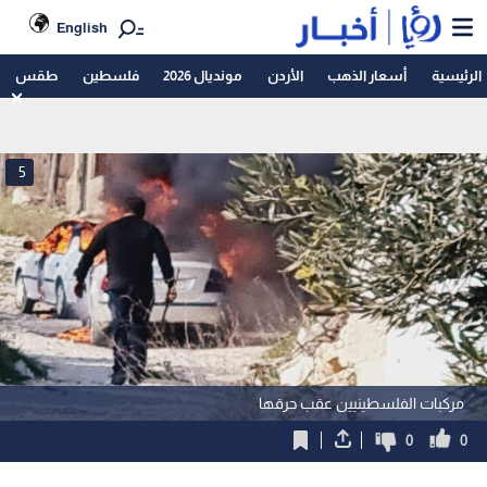
English
الرئيسية
أسعار الذهب
الأردن
مونديال 2026
فلسطين
طقس
5
مركبات الفلسطينيين عقب حرقها
0
0