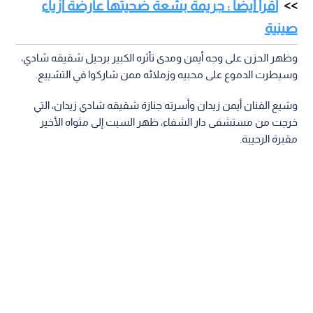
اقرأ أيضا : جريمة بشعة ضحيتها عارضة أزياء
صينية
وظهر الحزن على وجه أيمن ومدى تأثره الكبير برحيل شقيقه شادي،
وسيطرت الدموع على محبيه وزملائه ممن شاركوا في التشييع.
وشيع الفنان أيمن زيدان وأسرته جنازة شقيقه شادي زيدان، التي
خرجت من مستشفى دار الشفاء، ظهر السبت إلى مثواه الأخير
مقبرة الرحيبة.