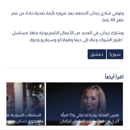
وتوفي شادي زيدان، الجمعة، بعد مروره بأزمة صحية حادة عن عمر
ناهز 49 عاما.
وشارك زيدان، في العديد من الأعمال التليفزيونية منها: مسلسل
"طيور الشوك وعائد إلى حيفا وهولاكو وسيناريو وحوار.
سوريا
دمشق
اقرأ أيضاً
تعيين الفنانة روزينا لاذقاني و13 امرأة
السلطات السورية تفرج 
أخرى في قوائم الثلث المكمل لبرلمان
المحتوى حسان عقاد بعد أ
سوريا
توقيفه في دمشق