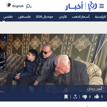
English
الرئيسية
أسعار الذهب
الأردن
مونديال 2026
فلسطين
طقس
1
أيمن زيدان
0
0