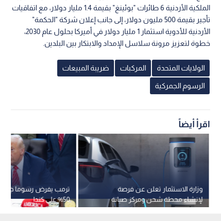
الملكية الأردنية 6 طائرات "بوئينغ" بقيمة 1.4 مليار دولار، مع اتفاقيات
تأجير بقيمة 500 مليون دولار، إلى جانب إعلان شركة "الحكمة"
الأردنية للأدوية استثمار 1 مليار دولار في أميركا بحلول عام 2030،
خطوة لتعزيز مرونة سلاسل الإمداد والابتكار بين البلدين.
الولايات المتحدة
المركبات
ضريبة المبيعات
الرسوم الجمركية
اقرأ أيضاً
وزارة الاستثمار تعلن عن فرصة
ترمب يفرض رسوما جمركي
لإنشاء محطة شحن ومركز صيانة
50% على كندا
للسيارات الكهربائية