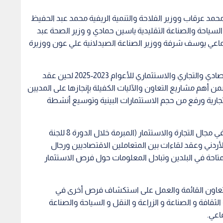
حمد عرقاب ووزير الفلاحة والتنمية الريفية محمد عبد الحفيظ
السياحة والصناعة التقليدية ياسين حمادي و وزير الصحة عبد
ماعي يوسف شرفة ووزير الصناعة الصيدلانية علي عون ووزيرة
واتفق الجانبان على خارطة طريق لتعزيز التعاون الاقتصادي والتجاري والاستثماري للأعوام 2023-2025 لحين عقد
تضمن أهم مشاريع التعاون والآليات الكفيلة بإنجازها على المديين
تجارية ورفع من حجم الاستثمارات البينية وتوسيع أنشطة
كما تضمنت خارطة الطريق تفعيل اتفاقيات التعاون في مجال التجارة والاستثمار (المبرمة خلال الدورة 8 للجنة
أردني وعقد لقاءات بين المتعاملين الاقتصاديين ورجال
لمتاحة في البلدين وتبادل المعلومات حول فرص الاستثمار
التعاون القائمة والعمل على استكشاف فرص أخرى في
لثقافة و الصناعة و الزراعة و النقل و السياحة والصناعة
اعي.