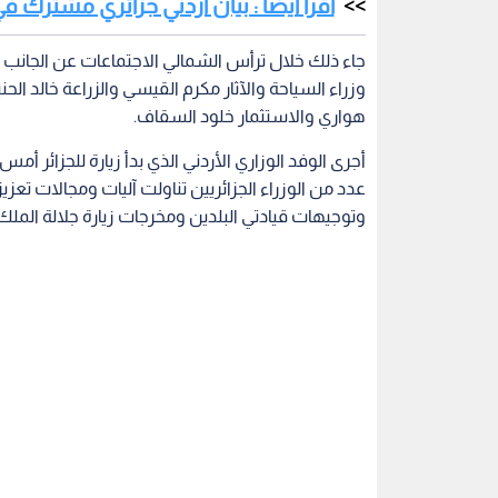
اقرأ أيضا : بيان أردني جزائري مشترك في 
جاء ذلك خلال ترأس الشمالي الاجتماعات عن الجانب ا
وزراء السياحة والآثار مكرم القيسي والزراعة خالد ا
هواري والاستثمار خلود السقاف.
أجرى الوفد الوزاري الأردني الذي بدأ زيارة للجزائر
عدد من الوزراء الجزائريين تناولت آليات ومجالات تعزيز
وتوجيهات قيادتي البلدين ومخرجات زيارة جلالة الملك عب