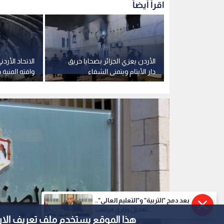
اقرأ أيضاً
ي الجزائر
الأردن يعزي الجزائر بضحايا حريق
الاتحاد الأر
ب حافلة في
دار الأيتام ويتمنى الشفاء
وافته المنية 
للمصابين
والجزائر
بعد دمج "التربية" و"التعليم العالي"..
تعديل وزاري مرتقب...
هذا الموقع يستخدم ملف تعريف الارتباط e