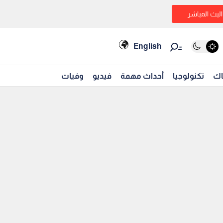
البث المباشر
English
اك
تكنولوجيا
أحداث مهمة
فيديو
وفيات