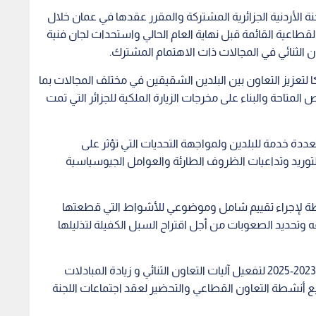
نة الأردنية الجزائرية المشتركة والمقرر عقدها في عمان خلال
لقطاعية القائمة قبل نهاية العام الحالي واستحداث لجان فنية
الثنائي في المجالات ذات الاهتمام المشترك.
تعزيز التعاون بين البلدين الشقيقين في مختلف المجالات بما
متاحة والبناء على مخرجات الزيارة الملكية للجزائر التي تمت
عددة خدمة للبلدين ولمواجهة التحديات التي تؤثر على
توريد وتداعيات الظروف الطارئة والعوامل الجيوسياسية
 محطة لإجراء تقييم شامل وموضوعي للأشواط التي قطعتها
قه وتحديد الصعوبات من أجل اقتراح السبل الكفيلة لتذليلها
وأشار الى خارطة الطريق التي وضعها الجانبان للفترة 2023-2025 لتفعيل آليات التعاون الثنائي و زيادة المبادلات
يع أنشطة التعاون القطاعي والتحضير لعقد اجتماعات اللجنة