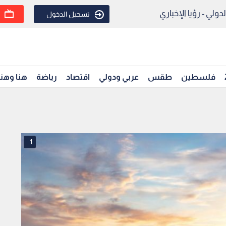
ولي - رؤيا الإخباري
تسجيل الدخول
فلسطين
طقس
عربي ودولي
اقتصاد
رياضة
هنا وهن
1