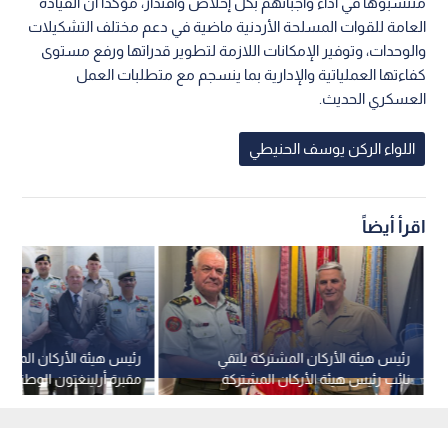
منتسبوها في أداء واجباتهم بكل إخلاص واقتدار، مؤكدا أن القيادة
العامة للقوات المسلحة الأردنية ماضية في دعم مختلف التشكيلات
والوحدات، وتوفير الإمكانات اللازمة لتطوير قدراتها ورفع مستوى
كفاءتها العملياتية والإدارية بما ينسجم مع متطلبات العمل
العسكري الحديث.
اللواء الركن يوسف الحنيطي
اقرأ أيضاً
رئيس هيئة الأركان المشتركة يلتقي
رئيس هيئة الأركان المشتر
نائب رئيس هيئة الأركان المشتركة
مقبرة أرلينغتون الوطنية و
الأمريكية في البنتاغون
من الزهور على ضريح الجن
المجهول