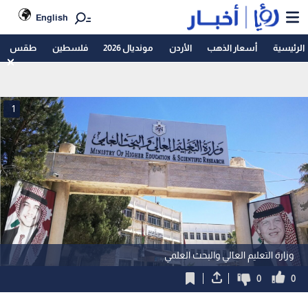
English
الرئيسية
أسعار الذهب
الأردن
مونديال 2026
فلسطين
طقس
1
وزارة التعليم العالي والبحث العلمي
0
0