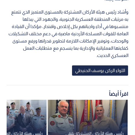
وأشاد رئيس هيئة الأركان المشتركة بالمستوى المتميز الذي تتمتع
به مرتبات المنطقة العسكرية الجنوبية، والجهود التي يبذلها
منتسبوها في أداء واجباتهم بكل إخلاص واقتدار، مؤكدا أن القيادة
العامة للقوات المسلحة الأردنية ماضية في دعم مختلف التشكيلات
والوحدات، وتوفير الإمكانات اللازمة لتطوير قدراتها ورفع مستوى
كفاءتها العملياتية والإدارية بما ينسجم مع متطلبات العمل
العسكري الحديث.
اللواء الركن يوسف الحنيطي
اقرأ أيضاً
رئيس هيئة الأركان المشتركة يلتقي
رئيس هيئة الأركان المشتر