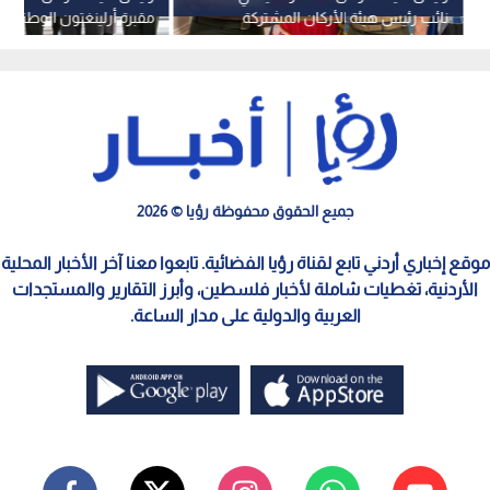
نائب رئيس هيئة الأركان المشتركة
مقبرة أرلينغتون الوطنية و
الأمريكية في البنتاغون
من الزهور على ضريح الجن
المجهول
جميع الحقوق محفوظة رؤيا © 2026
موقع إخباري أردني تابع لقناة رؤيا الفضائية. تابعوا معنا آخر الأخبار المحلية
الأردنية، تغطيات شاملة لأخبار فلسطين، وأبرز التقارير والمستجدات
العربية والدولية على مدار الساعة.