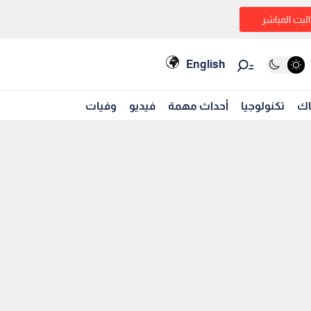
البث المباشر
English
اك
تكنولوجيا
أحداث مهمة
فيديو
وفيات