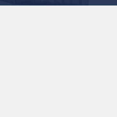
استمع للخبر:
ملاحظة: النص المسموع ناتج عن نظام آلي
نشر :
منذ 11 ساعة
|
الأردن
إيرادات الـمجموعة ترتفع بنسبة 4% لتبلغ 1.728 مليار دولار مدفوعة بأداء الأدوية ذات العلامة التجارية.
الـشركة تؤكد توقعاتها للنمو الـسنوي وتواصل إعادة شراء الأسه
أعلنت شركة "حكمة فارماسيوتيكلز بي. إل. سي." (الحكم
الـثابتة) لتصل إلى 1.728 مليار دولار، مقارنة بـ 1.658 مليار دولار للفترة ذاتها من الـعام الـماضي.