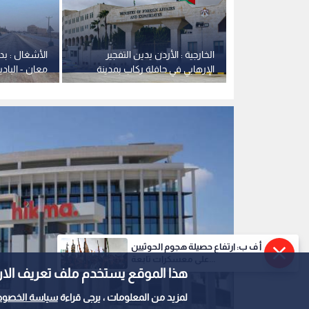
الحكمة للأدوية
0
0
أ ف ب: ارتفاع حصيلة هجوم الحوثيين
على معسكرات تابعة...
هذا الموقع يستخدم ملف تعريف الارتباط e
دولار بالنصف الأول
لمزيد من المعلومات ، يرجى قراءة
سياسة الخصوص