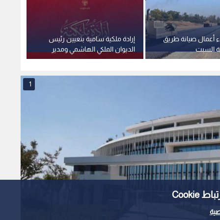
إيرادات "الحكمة للأدوية" ترتفع إلى 1.728 مليار
Cooki
ية