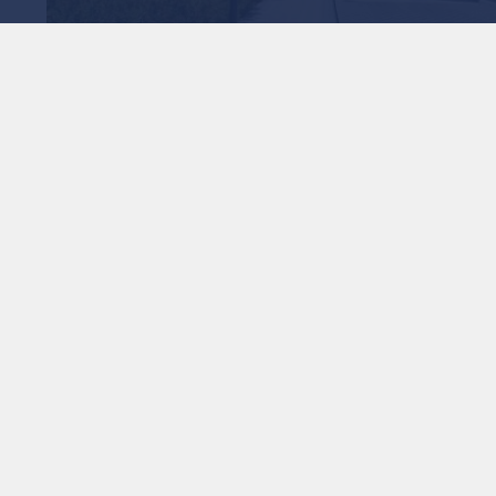
1
x
0:00
م بقيمة 250 مليون دولار.
ة)، المجموعة الدوائية متعددة الجنسيات، عن نتائجها المالية
الـمرحلية للنصف الأول من العام الحالي المنتهي في 30 حزيران، حيث سجلت الإيرادات نموا بنسبة 4% (3% بالعملة