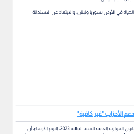
ياة في الأردن بسوريا ولبنان، والابتعاد عن الاستدانة
وأضاف في جلسة مجلس النواب لمناقشة مشروع قانون الموازنة العامة للسنة المالية 2023، اليوم الأربعاء، أن
حكمت قال عام 1955 " أجمل الأيام لم تأتي بعد" إلا أن تركيا بعد ذلك تطورت، حتى تمكنت من أن