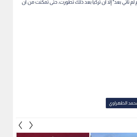
محمد الظهراوي
ء أعمال صيانة طريق
إرادة ملكية سامية بتعيين رئيس
استغلا
ية السبت
الديوان الملكي الهاشمي ومدير
وهمية 
مكتب جلالة الملك عضوين في
صادمة
مجلس الأمن القومي
1