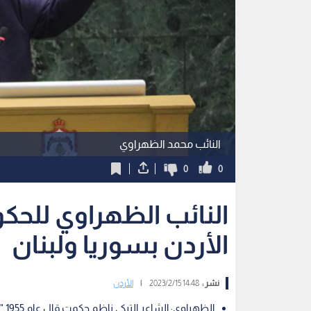
النائب محمد الظهراوي
0
0
النائب الظهراوي للحكوم
الأردن بسوريا ولبنان
نشر :
14:48 2023/2/15
|
الأردن
الظهراوي: الشاعر التركي ناظم حكمت قال عام 1955 " أجمل الأيام لم تأتي بعد"