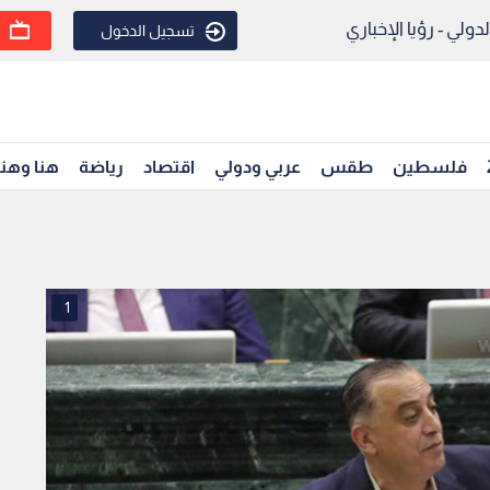
ولي - رؤيا الإخباري
تسجيل الدخول
فلسطين
طقس
عربي ودولي
اقتصاد
رياضة
هنا وهن
1