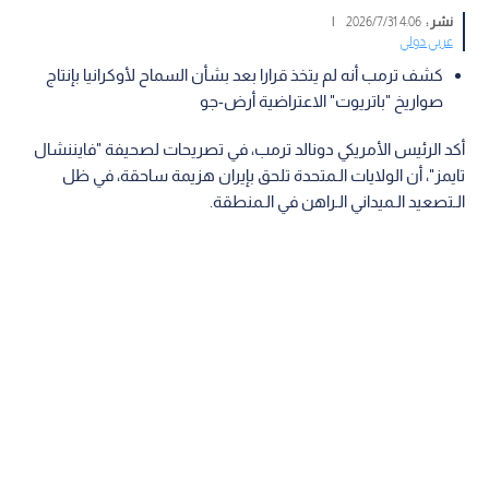
نشر :
4:06 2026/7/31
|
عربي دولي
كشف ترمب أنه لم يتخذ قرارا بعد بشأن السماح لأوكرانيا بإنتاج
صواريخ "باتريوت" الاعتراضية أرض-جو
أكد الرئيس الأمريكي دونالد ترمب، في تصريحات لصحيفة "فايننشال
تايمز"، أن الولايات الـمتحدة تلحق بإيران هزيمة ساحقة، في ظل
الـتصعيد الـميداني الـراهن في الـمنطقة.