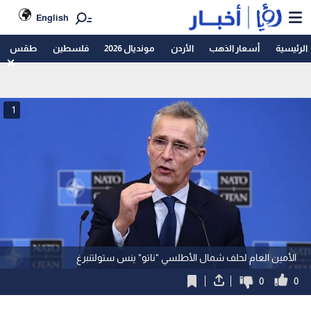
English
الرئيسية
أسعار الذهب
الأردن
مونديال 2026
فلسطين
طقس
1
الأمين العام لحلف شمال الأطلسي "ناتو" ينس ستولتنبرغ
0
0