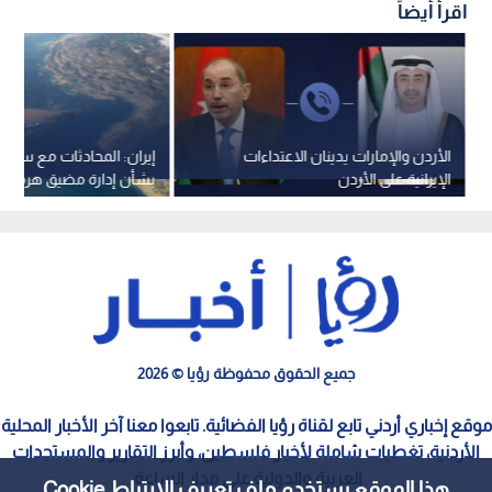
اقرأ أيضاً
الأردن والإمارات يدينان الاعتداءات
إيران: المحادثات مع سلط
الإيرانية على الأردن
بشأن إدارة مضيق هرمز م
جميع الحقوق محفوظة رؤيا © 2026
موقع إخباري أردني تابع لقناة رؤيا الفضائية. تابعوا معنا آخر الأخبار المحلية
الأردنية، تغطيات شاملة لأخبار فلسطين، وأبرز التقارير والمستجدات
العربية والدولية على مدار الساعة.
هذا الموقع يستخدم ملف تعريف الارتباط Cookie