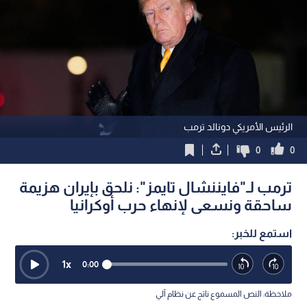
الرئيس الأمريكي دونالد ترمب
0
0
ترمب لـ"فايننشال تايمز": نلحق بإيران هزيمة
ساحقة ونسعى لإنهاء حرب أوكرانيا
استمع للخبر:
1
x
0:00
ملاحظة: النص المسموع ناتج عن نظام آلي