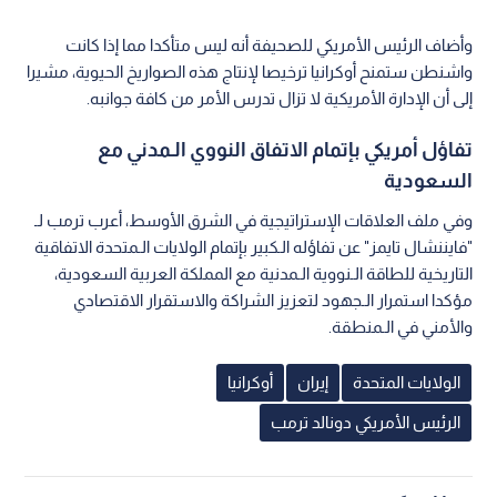
وأضاف الرئيس الأمريكي للصحيفة أنه ليس متأكدا مما إذا كانت
واشنطن ستمنح أوكرانيا ترخيصا لإنتاج هذه الصواريخ الحيوية، مشيرا
إلى أن الإدارة الأمريكية لا تزال تدرس الأمر من كافة جوانبه.
تفاؤل أمريكي بإتمام الاتفاق النووي الـمدني مع
السعودية
وفي ملف العلاقات الإستراتيجية في الشرق الأوسط، أعرب ترمب لـ
"فايننشال تايمز" عن تفاؤله الـكبير بإتمام الولايات الـمتحدة الاتفاقية
التاريخية للطاقة الـنووية الـمدنية مع المملكة العربية السعودية،
مؤكدا استمرار الـجهود لتعزيز الشراكة والاستقرار الاقتصادي
والأمني في الـمنطقة.
الولايات المتحدة
إيران
أوكرانيا
الرئيس الأمريكي دونالد ترمب