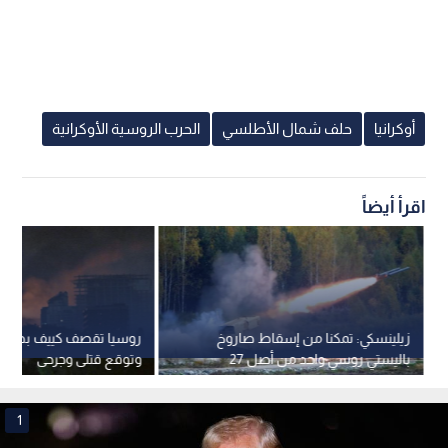
أوكرانيا
حلف شمال الأطلسي
الحرب الروسية الأوكرانية
اقرأ أيضاً
زيلينسكي: تمكنا من إسقاط صاروخ
روسيا تقصف كييف بصواري
باليستي روسي واحد من أصل 27
وتوقع قتلى وجرحى
1