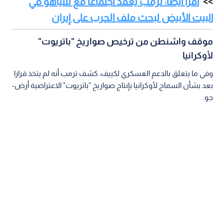
اقرأ أيضا: ترمب يعقد اجتماعا مع نتنياهو في
البيت الأبيض لبحث ملف الحرب على إيران
موقف واشنطن من ترخيص صواريخ "باتريوت"
لأوكرانيا
وفي ما يتعلق بالدعم العسكري لكييف، كشف ترمب أنه لم يتخذ قرارا
بعد بشأن السماح لأوكرانيا بإنتاج صواريخ "باتريوت" الاعتراضية أرض-
جو.