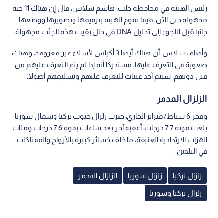
رئيس الهيئة في محافظة حلب، هاشم شلاش، قال إن هناك 11 جثة
مجهولة حتى الآن، فيما تقوم الهيئة بترقيمها وتصويرها ووضعها
جانبا قبل اللجوء إلى تحليل DNA في حال بقيت هذه الجثث مجهولة.
وأضاف شلاش، أن هناك أيضا 3 أكياس لأشلاء غير معروفة، وهناك
صعوبة في التعرف عليها، مستدركا أنه إذا لم يتم التعرف عليهم من
قبل ذويهم، سيتم أخذ عينات للتعرف عليهم وتسليمهم أصولا.
الزلزال المدمر
وفجر 6 شباط/ فيراير الجاري، ضرب زلزال جنوب تركيا وشمال سوريا
بلغت قوته 7.7 درجات، أعقبه آخر بعد ساعات بقوة 7.6 درجات ومئات
الهزات الارتدادية العنيفة، ما خلف خسائر كبيرة بالأرواح والممتلكات
في البلدين.
زلزال تركيا
زلزال سوريا
الزلزال المدمر
زلزال تركيا وسوريا