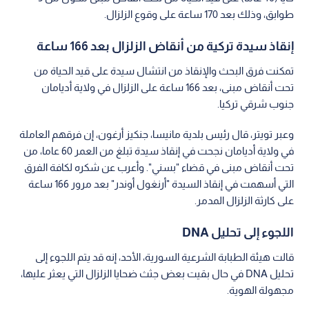
طوابق، وذلك بعد 170 ساعة على وقوع الزلزال.
إنقاذ سيدة تركية من أنقاض الزلزال بعد 166 ساعة
تمكنت فرق البحث والإنقاذ من انتشال سيدة على قيد الحياة من
تحت أنقاض مبنى، بعد 166 ساعة على الزلزال في ولاية أديامان
جنوب شرقي تركيا.
وعبر تويتر، قال رئيس بلدية مانيسا، جنكيز أرغون، إن فرقهم العاملة
في ولاية أديامان نجحت في إنقاذ سيدة تبلغ من العمر 60 عاما، من
تحت أنقاض مبنى في قضاء "بسني". وأعرب عن شكره لكافة الفرق
التي أسهمت في إنقاذ السيدة "أرنغول أوندر" بعد مرور 166 ساعة
على كارثة الزلزال المدمر.
اللجوء إلى تحليل DNA
قالت هيئة الطبابة الشرعية السورية، الأحد، إنه قد يتم اللجوء إلى
تحليل DNA في حال بقيت بعض جثث ضحايا الزلزال التي يعثر عليها،
مجهولة الهوية.