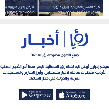
هيئة المسح الأمريكية: زلزال فنزويلا
الأردن يعزي فنزويلا بضحايا
المدمر هو الأقوى منذ عام 1900
ويؤكد تضامنه الكامل مع
جميع الحقوق محفوظة رؤيا © 2026
موقع إخباري أردني تابع لقناة رؤيا الفضائية. تابعوا معنا آخر الأخبار المحلية
الأردنية، تغطيات شاملة لأخبار فلسطين، وأبرز التقارير والمستجدات
العربية والدولية على مدار الساعة.