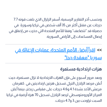
وبحسب آخر التقارير الرسمية، أسفر الزلزال الذي بلغت قوته 7.7
درجات عن مقتل أكثر من 35 ألف شخص في تركيا وسوريا، في
حصيلة قد "تتضاعف" وفقا للأمم المتحدة التي حذرت من إخفاق في
إيصال المساعدات إلى الأراضي السورية.
اقرأ أيضا : الأمم المتحدة: عمليات الإغاثة في
سوريا "معقدة جدا"
هزات ارتدادية مستمرة
وبعد مرور أسبوع على فإن الهزات الارتدادية لا تزال مستمرة، حيث
أعلن مرصد الزلازل التركي تسجيل هزتين ارتداديتين في كهرمان
مرعش الأحد بشدة 4.1 و4.6 درجات على مقياس ريختر، بينما أعلن
المركز الأورومتوسطي لرصد الزلازل تسجيل 70 هزة أرضية في تركيا
السبت تراوحت بين 3 و4.7 درجات.