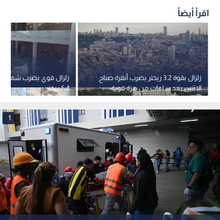
اقرأ أيضاً
زلزال بقوة 3.2 ريختر يضرب أنقرة صباح
زلزال قوي يضرب شمالي ت
الاثنين بعد ساعات من هزة قوية
6.4 ريختر
غربي تركيا
1