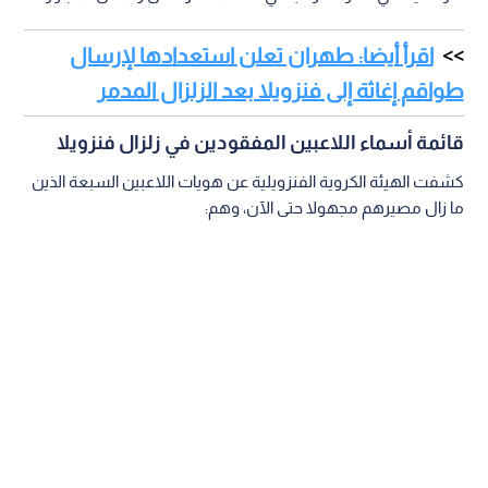
اقرأ أيضا: طهران تعلن استعدادها لإرسال
طواقم إغاثة إلى فنزويلا بعد الزلزال المدمر
قائمة أسماء اللاعبين المفقودين في زلزال فنزويلا
كشفت الهيئة الكروية الفنزويلية عن هويات اللاعبين السبعة الذين
ما زال مصيرهم مجهولا حتى الآن، وهم: