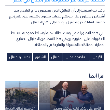
وكما نبه استيتية إلى أن المالكي الذين يقطنون خارج البلاد و يجد
أشخاص يدخلون على بيوتهم غصاب بعقود وهمية، يحق لهم رفع
قضية "انتهاك حرمة منزل" إضافة إلى تهم الاحتيال.
تأتي هذه التطورات في وقت تطالب فيه أوساط حقوقية بتغليظ
العقوبات على المتورطين في هذا النمط من الاحتيال العقاري
لحماية الممتلكات المأهولة والفارغة في المملكة.
الأردن
العاصمة عمان
احتيال
الشقق
نصب و احتيال
اقرأ أيضاً
الأمير علي يؤكد ثبات موقفه ويجدد
"توسيع نطاق الخدمات"..