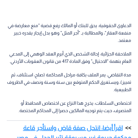
الدعاوى الحقوقية: يحق للبنك أو المالك رفع قضية "منع معارضة في
منفعة العقار"، والمطالبة بـ "أجر المثل" وهو بدل إيجار يقدره خبير
معتمد.
الملاحقة الجزائية: إحالة الشخص الذي أبرم العقد الوهمي إلى المدعي
العام بتهمة "الاحتيال" وفق المادة 417 من قانون العقوبات الأردني.
مدة التقاضي: يمر الملف بكافة مراحل المحاكمة (صلح، استئناف، ثم
تمييز)، ويستغرق الحكم المتوقع بين سنة وسنة ونصف في الظروف
الطبيعية.
اختصاص السلطات: يخرج هذا النزاع عن اختصاص المحافظ أو
المتصرف، حيث يتم توجيه المالكين حصرا إلى المحاكم المختصة.
اقرأ أيضا: انتحل صفة قاض واستأجر قاعة
محكمة جريمة غير مسبوقة تثير الجدل في مصر