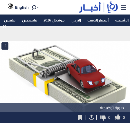
English
الرئيسية
أسعار الذهب
الأردن
مونديال 2026
فلسطين
طقس
1
صورة توضيحية
0
0