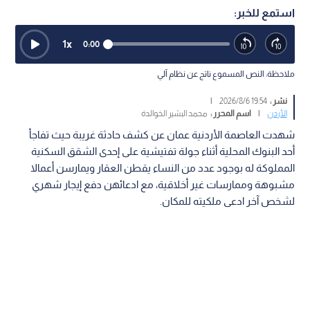
استمع للخبر:
1
x
0:00
ملاحظة: النص المسموع ناتج عن نظام آلي
نشر :
19:54 2026/8/6
|
الأردن
|
اسم المحرر :
محمد البشير الخوالدة
شهدت العاصمة الأردنية عمان عن كشف حادثة غريبة حيث تفاجأ
أحد البنوك المحلية أثناء جولة تفتيشية على إحدى الشقق السكنية
المملوكة له بوجود عدد من النساء يقطن العقار ويمارسن أعمالا
مشبوهة وممارسات غير أخلاقية، مع ادعائهن دفع إيجار شهري
لشخص آخر ادعى ملكيته للمكان.