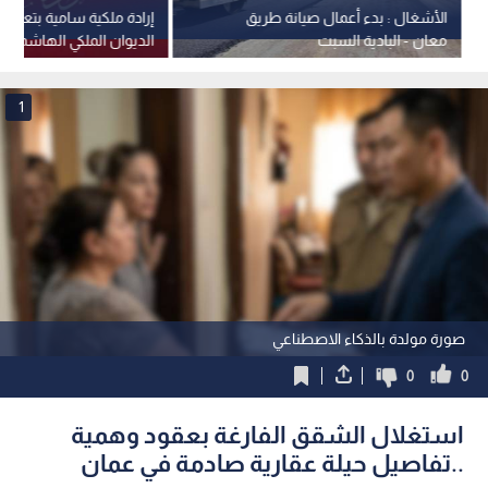
الأشغال : بدء أعمال صيانة طريق
إرادة ملكية سامية بتعيين
معان - البادية السبت
الديوان الملكي الهاشمي 
جلالة الملك عضوين في 
القومي
1
صورة مولدة بالذكاء الاصطناعي
0
0
استغلال الشقق الفارغة بعقود وهمية
..تفاصيل حيلة عقارية صادمة في عمان