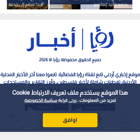
رفضه لتأييد إنفانتينو
"أحد" تنضم إلى خدمات شر
عمان"
جميع الحقوق محفوظة رؤيا © 2026
موقع إخباري أردني تابع لقناة رؤيا الفضائية. تابعوا معنا آخر الأخبار المحلية
الأردنية، تغطيات شاملة لأخبار فلسطين، وأبرز التقارير والمستجدات
العربية والدولية على مدار الساعة.
هذا الموقع يستخدم ملف تعريف الارتباط Cookie
لمزيد من المعلومات ، يرجى قراءة
سياسة الخصوصية
اوافق
الرئيسية
عواجل
المباشر
أحدث الأخبار
الأكثر شيوعًا