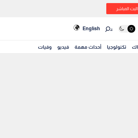
البث المباشر
English
اك
تكنولوجيا
أحداث مهمة
فيديو
وفيات