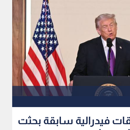
ات فيدرالية سابقة بحثت
لروسيا
رود روزنشتاين كان قد أوصى في مذكرة للوزير جيف سيشنز بإقالة
وردته صحيفة نيويورك بوست، أن مكتب التحقيقات الفيدرالي
ا عام 2017 لتحديد ما إذا كان الرئيس دونالد ترمب يتصرف "عن علم أو من دون علم" كعميل