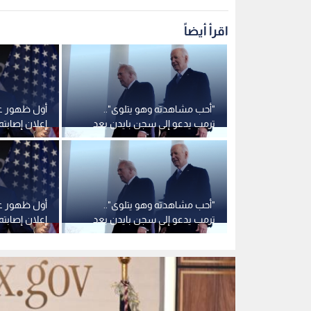
"أحب مشاهدته وهو يتلوى"..
أول ظهور عل
ترمب يدعو إلى سجن بايدن بعد
إعلان إصابت
تقرير يكشف تجاوزات الـFBI في
تحقيق "Arctic Frost"