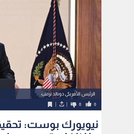
الرئيس الأمريكي دونالد ترمب
0
0
نيويورك بوست: تحقيق
ما إذا كان ترمب عميلا 
نشر :
منذ 4 ساعات
|
آخر تحديث :
منذ 4 ساعات
|
عربي دولي
لفتت نيويورك بوست إلى أن نائب وزير العدل آنذاك 
كومي
كشفت وثائق صادمة نشرها البيت الأبيض، وفقا لما أ
الأمريكي (FBI) فتح تحقيق
روسي عندما أقال مدير المكتب آنذاك جيمس كومي.