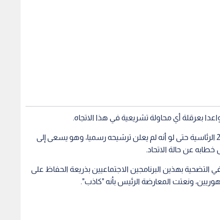
ويبدو أن بايدن بدأ بالفعل حملة من أجل انتخابات 2024 الرئاسية حتى لو أنه لم يعلن ترشيحه رسميا، وهو يسعى إلى
خطابه عن حالة الاتحاد.
ي التضحية بهذين البرنامجين الاجتماعيين بذريعة الحفاظ على
وريين، ونعتت المعارضة الرئيس بأنه "كاذب".
ني لجو بايدن بعد
ه بسرطان البروستات