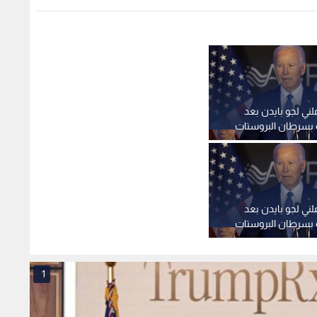
ني لجو بايدن بعد
ه بسرطان البروستات
1