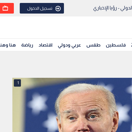
ولي - رؤيا الإخباري
تسجيل الدخول
فلسطين
طقس
عربي ودولي
اقتصاد
رياضة
هنا وهن
1