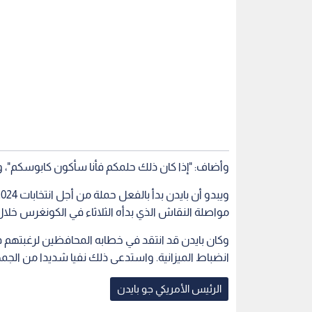
مواصلة النقاش الذي بدأه الثلاثاء في الكونغرس خلال 
وكان بايدن قد انتقد في خطابه المحافظين لرغبتهم ف
انضباط الميزانية. واستدعى ذلك نفيا شديدا من الجمه
الرئيس الأمريكي جو بايدن
اقرأ أيضاً
"أحب مشاهدته وهو يتلوى"..
أول ظهور عل
ترمب يدعو إلى سجن بايدن بعد
إعلان إصابت
تقرير يكشف تجاوزات الـFBI في
تحقيق "Arctic Frost"