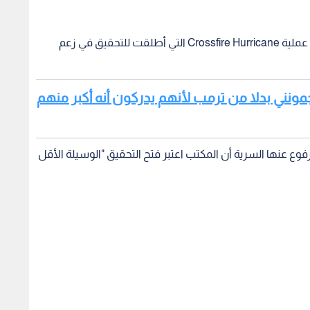
وحمل التحقيق اسم Oxferd Comma، حيث انبثق عن عملية Crossfire Hurricane التي أطلقت للتحقيق في زعم
ونني بدلا من ترمب لأنهم يدركون أنه أكبر منهم
ع عنها السرية أن المكتب اعتبر فتح التحقيق "الوسيلة الأقل