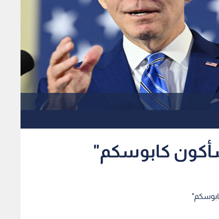
سأكون كابوسكم"
كابوسكم"
له في فلوريدا الخميس قائلا بأنه سيكون "كابوسا" لهم إذا